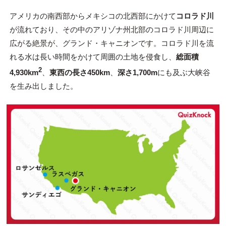
アメリカの南西部からメキシコの北西部にかけて
コロラド川
が流れており、その中のアリゾナ州北部のコロラド川周辺に
広がる絶景が、グランド・キャニオンです。コロラド川を流
れる水は長い時間をかけて周囲の土地を侵食し、
総面積
2
4,930km
、
東西の長さ450km
、
深さ1,700m
にも及ぶ大峡谷
を生み出しました。