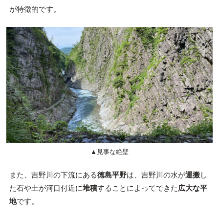
が特徴的です。
▲見事な絶壁
また、吉野川の下流にある
徳島平野
は、吉野川の水が
運搬
し
た石や土が河口付近に
堆積
することによってできた
広大な平
地
です。