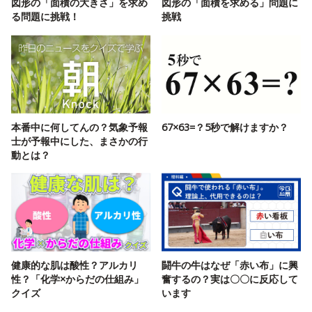
図形の「面積の大きさ」を求め
図形の「面積を求める」問題に
る問題に挑戦！
挑戦
本番中に何してんの？気象予報
67×63=？5秒で解けますか？
士が予報中にした、まさかの行
動とは？
健康的な肌は酸性？アルカリ
闘牛の牛はなぜ「赤い布」に興
性？「化学×からだの仕組み」
奮するの？実は〇〇に反応して
クイズ
います