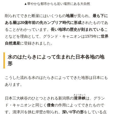
▲華やかな都市からも近い場所にある大自然
削られてできた断崖にはいくつもの
地層
が見られ、
最も下に
ある層は20億年前の先カンブリア時代に形成
されたものであ
ることがわかっています。
長い地球の歴史が刻まれている
こ
となどを理由として、グランド・キャニオンは1979年に
世界
自然遺産
に登録されました。
水のはたらきによって生まれた日本各地の地
形
こうした流れる水のはたらきによってできた地形は日本にも
あります。
きよつきょう
日本三大峡谷のひとつとされる新潟県の
清津峡
は、グラン
ド・キャニオンと同じく
侵食
の作用によってできたもので
す。清津川を挟む岸壁が削られ、
深いV字の形
をしている点