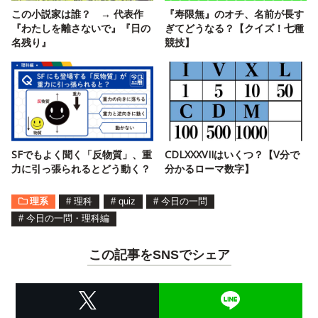
この小説家は誰？ → 代表作
『寿限無』のオチ、名前が長す
『わたしを離さないで』『日の
ぎてどうなる？【クイズ！七種
名残り』
競技】
SFでもよく聞く「反物質」、重
CDLXXXVIIはいくつ？【V分で
力に引っ張られるとどう動く？
分かるローマ数字】
理系
#
理科
#
quiz
#
今日の一問
#
今日の一問・理科編
この記事をSNSでシェア