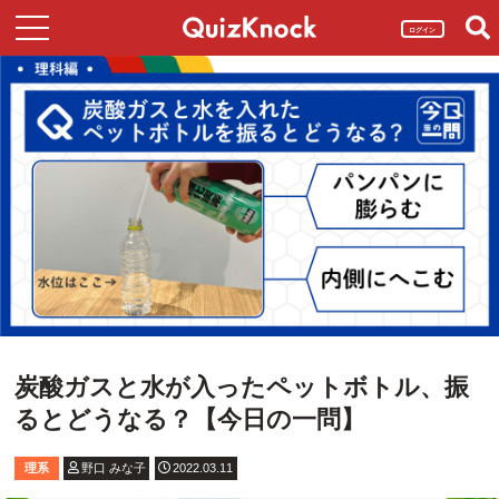
ログイン
炭酸ガスと水が入ったペットボトル、振
るとどうなる？【今日の一問】
理系
野口 みな子
2022.03.11