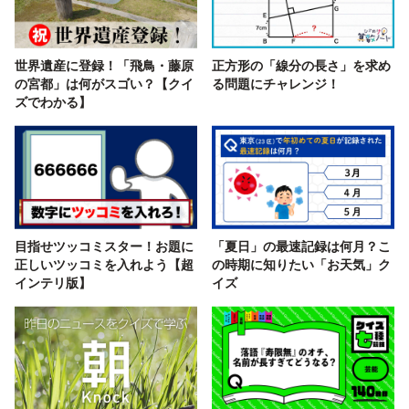
世界遺産に登録！「飛鳥・藤原
正方形の「線分の長さ」を求め
の宮都」は何がスゴい？【クイ
る問題にチャレンジ！
ズでわかる】
目指せツッコミスター！お題に
「夏日」の最速記録は何月？こ
正しいツッコミを入れよう【超
の時期に知りたい「お天気」ク
インテリ版】
イズ