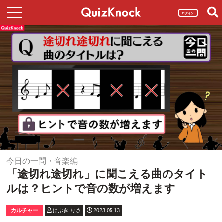
ログイン
今日の一問・音楽編
「途切れ途切れ」に聞こえる曲のタイト
ルは？ヒントで音の数が増えます
カルチャー
はぶき りさ
2023.05.13