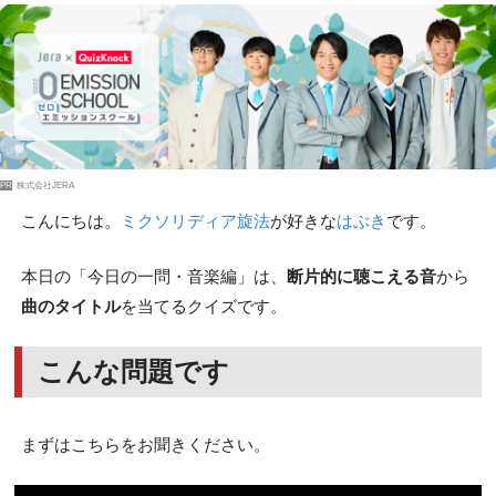
PR
株式会社JERA
こんにちは。
ミクソリディア旋法
が好きな
はぶき
です。
本日の「今日の一問・音楽編」は、
断片的に聴こえる音
から
曲のタイトル
を当てるクイズです。
こんな問題です
まずはこちらをお聞きください。