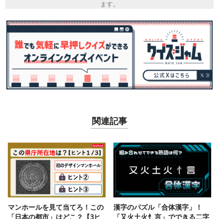
ます。
関連記事
マンホールを見て当てろ！この
漢字のパズル「合体漢字」！
「日本の都市」はどこ？【3ヒ
「又火土火忄言」でできる二字