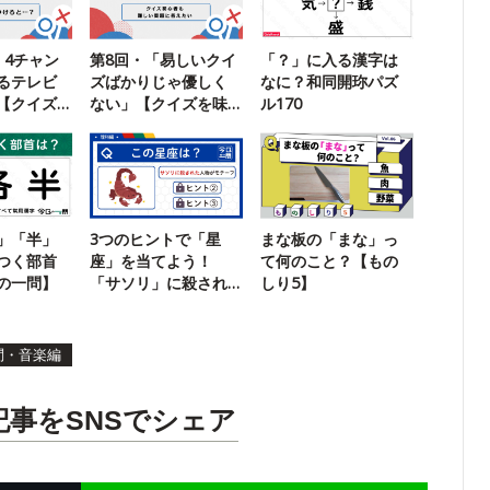
、4チャン
第8回・「易しいクイ
「？」に入る漢字は
るテレビ
ズばかりじゃ優しく
なに？和同開珎パズ
【クイズ
ない」【クイズを味
ル170
わう】
」「半」
3つのヒントで「星
まな板の「まな」っ
つく部首
座」を当てよう！
て何のこと？【もの
の一問】
「サソリ」に殺され
しり5】
た人物がモチーフ
問・音楽編
記事をSNSでシェア