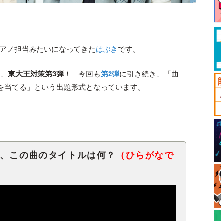
のピアノ担当みたいになってきた
はぶき
です。
は、
東大王対策第3弾
！ 今回も
第2弾
に引き続き、「曲
を当てる」という出題形式となっています。
！
る、この曲のタイトルは何？
（ひらがなで