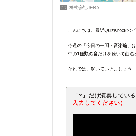
株式会社JERA
PR
こんにちは。最近QuizKnock
今週の「今日の一問・
音楽編
」
中の
1種類の音
だけを聴いて曲名
それでは、解いていきましょう
「?」だけ演奏してい
入力してください）