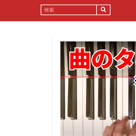
謎解き
コラム
常識
理系