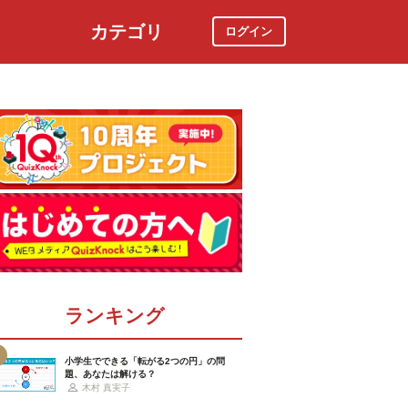
カテゴリ
ログイン
社会
スポーツ
時事ニュース
特集
ランキング
小学生でできる「転がる2つの円」の問
題、あなたは解ける？
木村 真実子