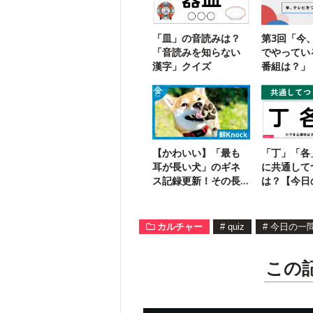
「皿」の音読みは？
第3回「今
「音読みを知らない
でやってい
漢字」クイズ
番組は？」
を味わう】
【かわいい】「最も
「丁」「各
耳が長い犬」のギネ
に共通して
ス記録更新！その長
は？【今日
さは？
カルチャー
#
quiz
#
今日の一
この