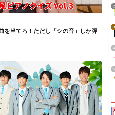
2
3
曲を当てろ！ただし「シの音」しか弾
4
5