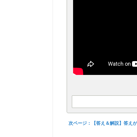
次ページ：【答え＆解説】答え