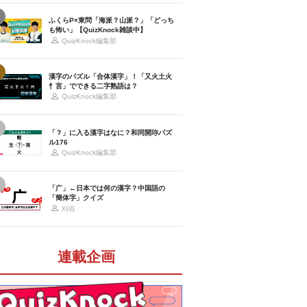
ふくらP×東問「海派？山派？」「どっち
も怖い」【QuizKnock雑談中】
QuizKnock編集部
漢字のパズル「合体漢字」！「又火土火
忄言」でできる二字熟語は？
QuizKnock編集部
「？」に入る漢字はなに？和同開珎パズ
ル176
QuizKnock編集部
「广」←日本では何の漢字？中国語の
「簡体字」クイズ
刈谷
連載企画