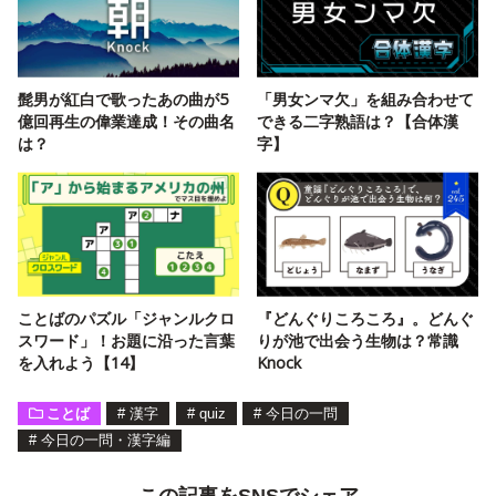
髭男が紅白で歌ったあの曲が5
「男女ンマ欠」を組み合わせて
億回再生の偉業達成！その曲名
できる二字熟語は？【合体漢
は？
字】
ことばのパズル「ジャンルクロ
『どんぐりころころ』。どんぐ
スワード」！お題に沿った言葉
りが池で出会う生物は？常識
を入れよう【14】
Knock
ことば
#
漢字
#
quiz
#
今日の一問
#
今日の一問・漢字編
この記事をSNSでシェア