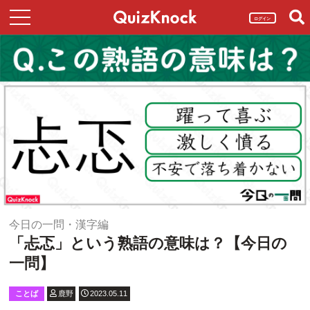
ログイン
今日の一問・漢字編
「忐忑」という熟語の意味は？【今日の
一問】
ことば
鹿野
2023.05.11