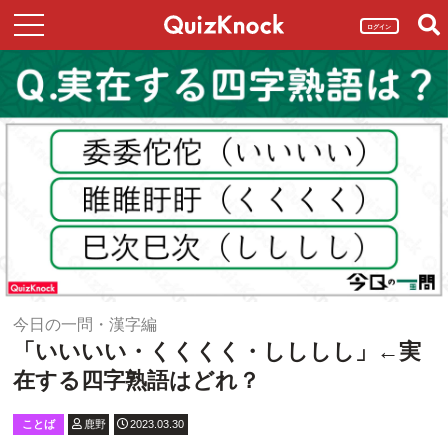
ログイン
今日の一問・漢字編
「いいいい・くくくく・しししし」←実
在する四字熟語はどれ？
ことば
鹿野
2023.03.30