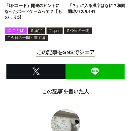
「QRコード」開発のヒントに
「？」に入る漢字はなに？和同
なったボードゲームって？【も
開珎パズル141
のしり5】
ことば
#
漢字
#
quiz
#
今日の一問
#
今日の一問・漢字編
この記事をSNSでシェア
この記事を書いた人