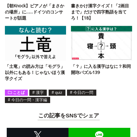
【朝Knock】ピアノが「まさか
書きかけ漢字クイズ！「2画目
の場所」に……ドイツのコンサ
まで」だけで四字熟語を当て
ートが話題
ろ！【18】
「土竜」の読み方は「モグラ」
「？」に入る漢字はなに？和同
以外にもある！じゃないほう漢
開珎パズル139
字クイズ
ことば
#
漢字
#
quiz
#
今日の一問
#
今日の一問・漢字編
この記事をSNSでシェア