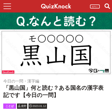
ログイン
今日の一問・漢字編
「黒山国」何と読む？ある国名の漢字表
記です【今日の一問】
ことば
鹿野
2023.01.12