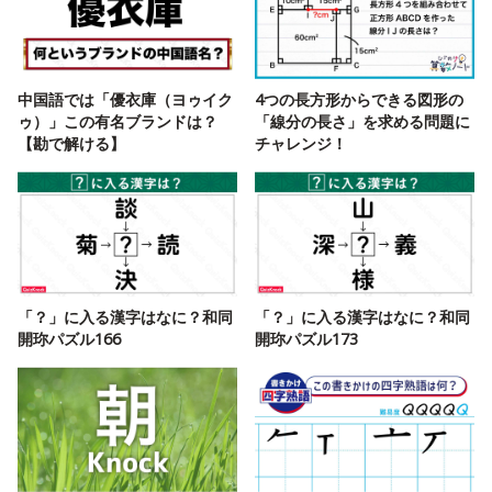
中国語では「優衣庫（ヨゥイク
4つの長方形からできる図形の
ゥ）」この有名ブランドは？
「線分の長さ」を求める問題に
【勘で解ける】
チャレンジ！
「？」に入る漢字はなに？和同
「？」に入る漢字はなに？和同
開珎パズル166
開珎パズル173