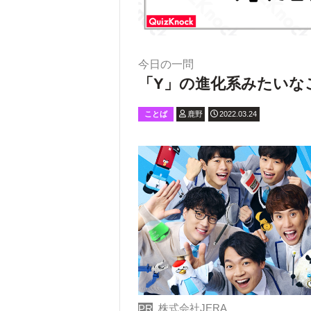
今日の一問
「Y」の進化系みたいな
ことば
鹿野
2022.03.24
株式会社JERA
PR