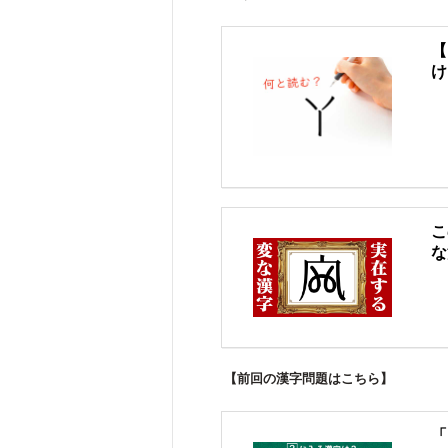
【
け
こ
な
【前回の漢字問題はこちら】
「