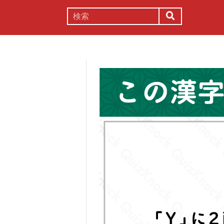
謎解き
コラム
常識
理系