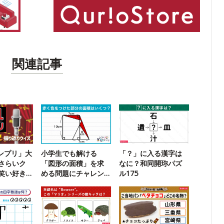
関連記事
ランプリ」大
小学生でも解ける
「？」に入る漢字は
さらいク
「図形の面積」を求
なに？和同開珎パズ
笑い好き
める問題にチャレン
ル175
ジ！