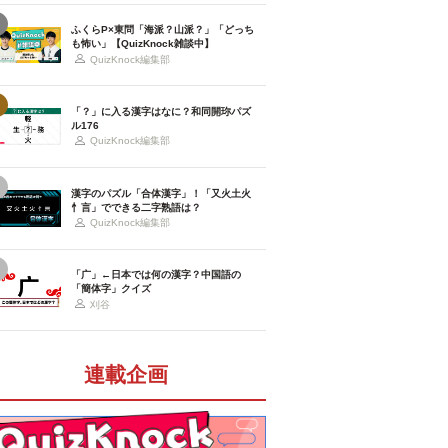
ふくらP×東問「海派？山派？」「どっち
も怖い」【QuizKnock雑談中】
QuizKnock編集部
「？」に入る漢字はなに？和同開珎パズ
ル176
QuizKnock編集部
漢字のパズル「合体漢字」！「又火土火
忄言」でできる二字熟語は？
QuizKnock編集部
「广」←日本では何の漢字？中国語の
「簡体字」クイズ
刈谷
連載企画