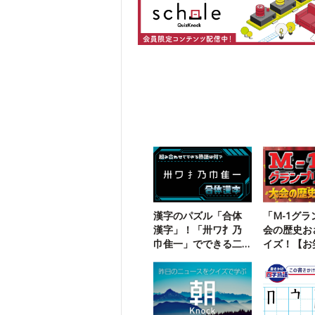
漢字のパズル「合体
「M-1グ
漢字」！「卅ワ扌乃
会の歴史お
巾隹一」でできる二
イズ！【お
字熟語は？
なら満点】