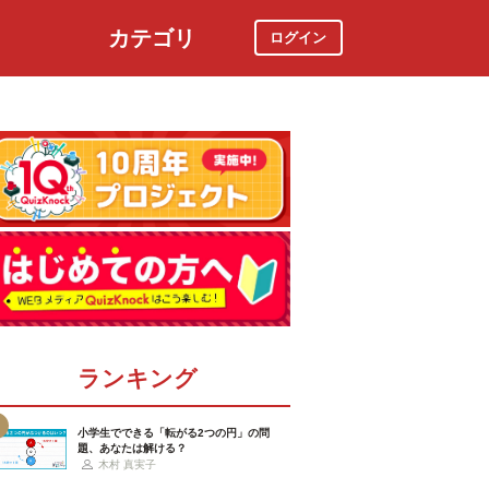
カテゴリ
ログイン
社会
スポーツ
時事ニュース
特集
ランキング
小学生でできる「転がる2つの円」の問
題、あなたは解ける？
木村 真実子