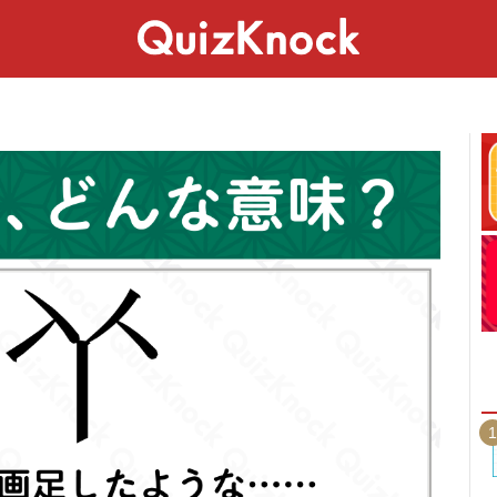
スペシャル
ライフ
ことば
カルチャー
1