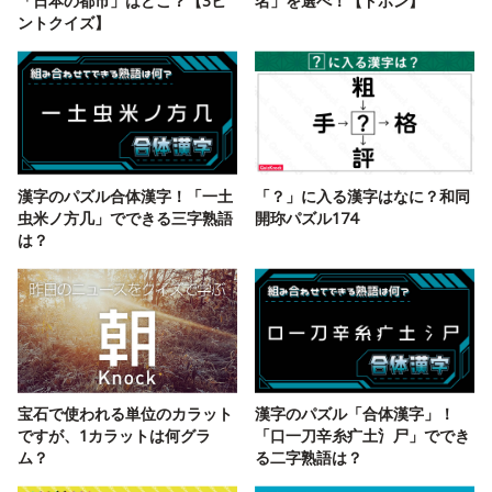
「日本の都市」はどこ？【3ヒ
名」を選べ！【ドボン】
ントクイズ】
漢字のパズル合体漢字！「一土
「？」に入る漢字はなに？和同
虫米ノ方几」でできる三字熟語
開珎パズル174
は？
宝石で使われる単位のカラット
漢字のパズル「合体漢字」！
ですが、1カラットは何グラ
「口一刀辛糸疒土氵尸」ででき
ム？
る二字熟語は？