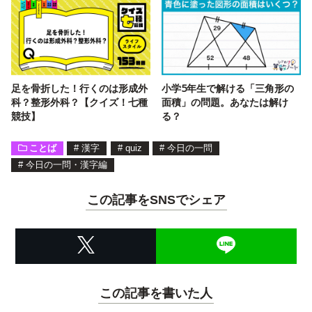
足を骨折した！行くのは形成外
小学5年生で解ける「三角形の
科？整形外科？【クイズ！七種
面積」の問題。あなたは解け
競技】
る？
ことば
#
漢字
#
quiz
#
今日の一問
#
今日の一問・漢字編
この記事をSNSでシェア
この記事を書いた人