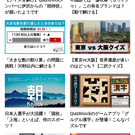
ンバーに伊沢からの「招待状」
ゥ）」この有名ブランドは？
が届いたようです
【勘で解ける】
「大きな数の割り算」の問題に
【東京vs大阪】世界遺産が多い
挑戦！30秒以内に解ける？
のはどっち？【二択クイズ】
日本人選手が大活躍！「国枝」
QuizKnockのゲームアプリ「グ
「上地」といえば、何のスポー
ルグル漢字」が登場！こんなパ
ツ？
ズルです