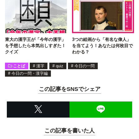
東大の漢字王が「今年の漢字」
3つの絵画から「有名な偉人」
を予想したら本気出しすぎた！
を当てよう！あなたは何枚目で
クイズ
わかる？
ことば
#
漢字
#
quiz
#
今日の一問
#
今日の一問・漢字編
この記事をSNSでシェア
この記事を書いた人