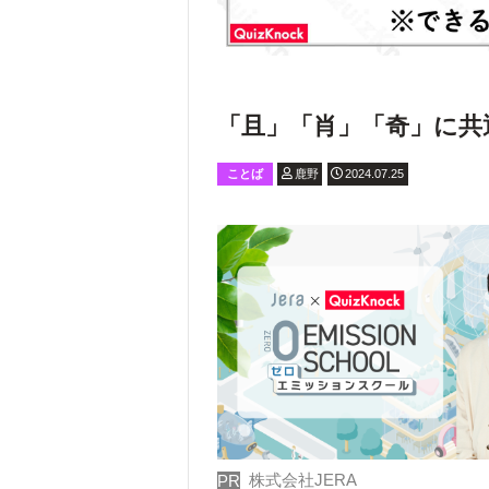
「且」「肖」「奇」に共
ことば
鹿野
2024.07.25
株式会社JERA
PR