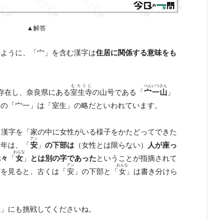
▲解答
のように、「宀」を含む漢字は
住居に関係する意味をも
むろうじ
べんいつさん
存在し、奈良県にある
室生寺
の山号である「
宀一山
」
この「宀一」は「室生」の略だといわれています。
う漢字を「家の中に女性がいる様子をかたどってできた
アン
近年は、「
安
」
の下部は
（女性とは限らない）
人が座っ
おんな
元々
「
女
」
とは別の字であった
ということが指摘されて
アン
おんな
どを見ると、古くは「
安
」の下部と「
女
」は書き分けら
編
」にも挑戦してくださいね。