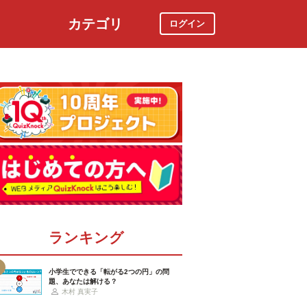
カテゴリ
ログイン
社会
スポーツ
時事ニュース
特集
ランキング
小学生でできる「転がる2つの円」の問
題、あなたは解ける？
木村 真実子