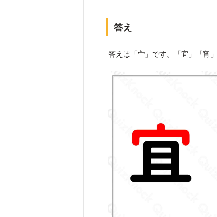
答え
答えは「
宀
」です。「宜」「宵」