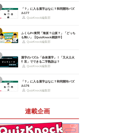
「？」に入る漢字はなに？和同開珎パズ
ル177
QuizKnock編集部
ふくらP×東問「海派？山派？」「どっち
も怖い」【QuizKnock雑談中】
QuizKnock編集部
漢字のパズル「合体漢字」！「又火土火
忄言」でできる二字熟語は？
QuizKnock編集部
「？」に入る漢字はなに？和同開珎パズ
ル176
QuizKnock編集部
連載企画