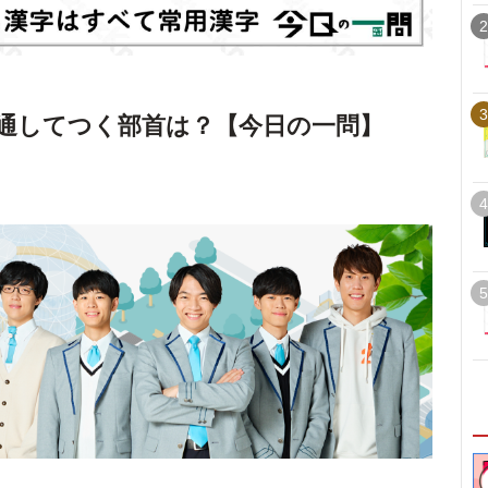
2
3
通してつく部首は？【今日の一問】
4
5