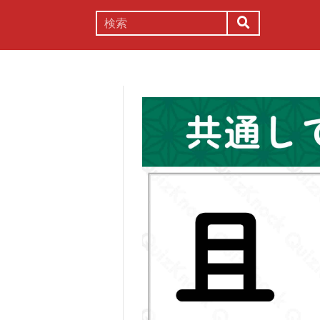
謎解き
コラム
常識
理系