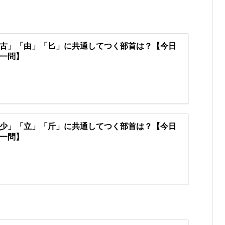
古」「由」「匕」に共通してつく部首は？【今日
一問】
少」「立」「斤」に共通してつく部首は？【今日
一問】