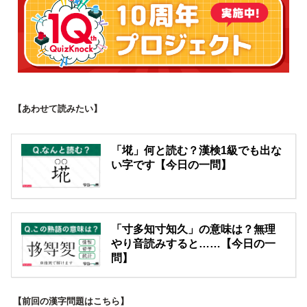
【あわせて読みたい】
「埖」何と読む？漢検1級でも出な
い字です【今日の一問】
「寸多知寸知久」の意味は？無理
やり音読みすると……【今日の一
問】
【前回の漢字問題はこちら】