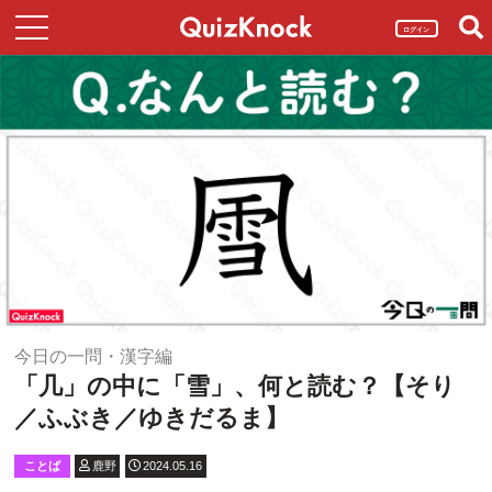
ログイン
今日の一問・漢字編
「几」の中に「雪」、何と読む？【そり
／ふぶき／ゆきだるま】
ことば
鹿野
2024.05.16