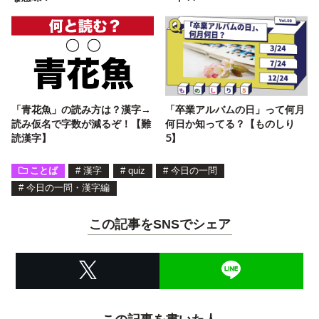
「青花魚」の読み方は？漢字→
「卒業アルバムの日」って何月
読み仮名で字数が減るぞ！【難
何日か知ってる？【ものしり
読漢字】
5】
ことば
#
漢字
#
quiz
#
今日の一問
#
今日の一問・漢字編
この記事をSNSでシェア