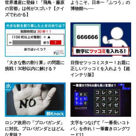
世界遺産に登録！「飛鳥・藤原
ようこそ、日本一「ふつう」の
の宮都」は何がスゴい？【クイ
博物館へ──
ズでわかる】
「大きな数の割り算」の問題に
目指せツッコミスター！お題に
挑戦！30秒以内に解ける？
正しいツッコミを入れよう【超
インテリ版】
ロシア政府の「プロパガンダ」
文字をつなげて「一番長いコト
に対抗。プロパガンダとはどん
バ」を作れ！一筆書きロングワ
な意味？
ード11