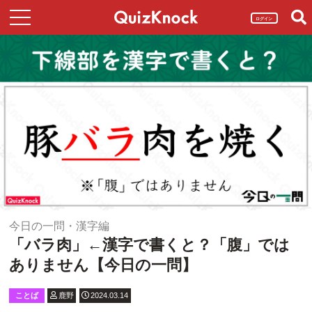
ログイン
今日の一問・漢字編
「バラ肉」←漢字で書くと？「腹」では
ありません【今日の一問】
ことば
鹿野
2024.03.14