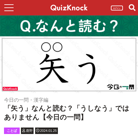
ログイン
今日の一問・漢字編
「矢う」なんと読む？「うしなう」では
ありません【今日の一問】
ことば
鹿野
2024.01.25