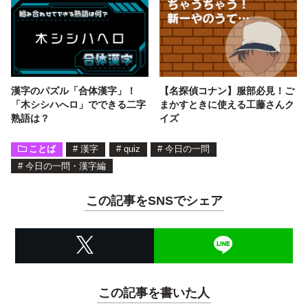
漢字のパズル「合体漢字」！
【名探偵コナン】服部必見！ご
「木シシハへロ」でできる二字
まかすときに使える工藤さんク
熟語は？
イズ
ことば
#
漢字
#
quiz
#
今日の一問
#
今日の一問・漢字編
この記事をSNSでシェア
この記事を書いた人