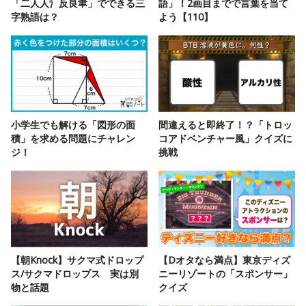
「二人人氵反良聿」でできる三
語」！2画目までで言葉を当て
字熟語は？
よう【110】
小学生でも解ける「図形の面
間違えると即終了！？「トロッ
積」を求める問題にチャレン
コアドベンチャー風」クイズに
ジ！
挑戦
【朝Knock】サクマ式ドロップ
【Dオタなら満点】東京ディズ
ス/サクマドロップス 実は別
ニーリゾートの「スポンサー」
物と話題
クイズ