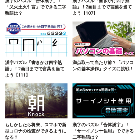
漢字のパズル「合体漢字」！
漢字パズル「書きかけ四字熟
「又火土火忄言」でできる二字
語」！2画目までで言葉を当て
熟語は？
よう【107】
漢字パズル「書きかけ四字熟
満点取って当たり前？「パソコ
語」！2画目までで言葉を当て
ンの基本操作」クイズに挑戦！
よう【111】
もしかしたら将来、スマホで新
漢字のパズル「合体漢字」！
型コロナの検査ができるように
「サ一イノシ十隹用」でできる
なる？
二字熟語は？