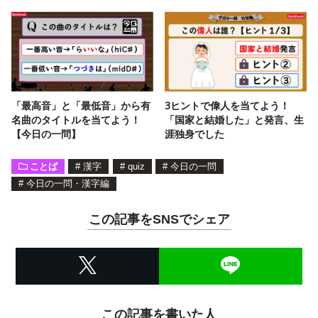
「最高音」と「最低音」から有
3ヒントで偉人を当てよう！
名曲のタイトルを当てよう！
「国家と結婚した」と発言、生
【今日の一問】
涯独身でした
ことば
#
漢字
#
quiz
#
今日の一問
#
今日の一問・漢字編
この記事をSNSでシェア
この記事を書いた人