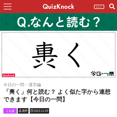
ログイン
今日の一問・漢字編
「軣く」何と読む？ よく似た字から連想
できます【今日の一問】
ことば
鹿野
2023.11.09