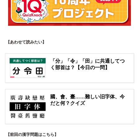
【あわせて読みたい】
「分」「令」「田」に共通してつ
く部首は？【今日の一問】
國、會、臺……難しい旧字体、今
だと何？クイズ
【前回の漢字問題はこちら】