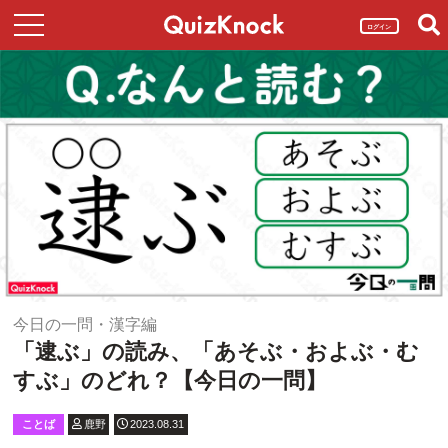
ログイン
今日の一問・漢字編
「逮ぶ」の読み、「あそぶ・およぶ・む
すぶ」のどれ？【今日の一問】
ことば
鹿野
2023.08.31