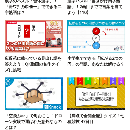
漢字のパズル「合体漢字」！
漢字パズル「書きかけ四字熟
「卅ワ扌乃巾隹一」でできる二
語」！2画目までで言葉を当て
字熟語は？
よう【110】
広辞苑に載っている見出し語を
小学生でできる「転がる2つの
答えよう！QK動画の名作クイ
円」の問題、あなたは解ける？
ズに挑戦
「空飛ぶ○○」で町おこし！ドロ
【満点で全知全能】クイズ！七
ーン実験で運ばれた意外なもの
種競技 47日目
とは？