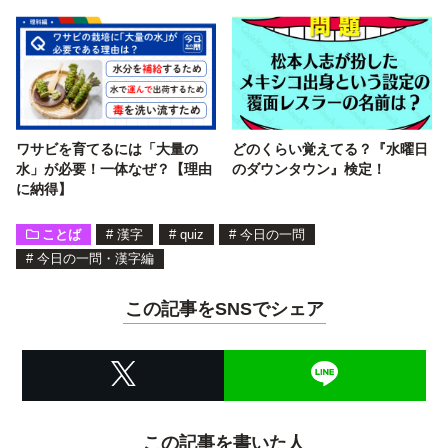
ワサビを育てるには「大量の
どのくらい覚えてる？『水曜日
水」が必要！一体なぜ？【理由
のダウンタウン』検定！
に納得】
ことば
#
漢字
#
quiz
#
今日の一問
#
今日の一問・漢字編
この記事をSNSでシェア
この記事を書いた人