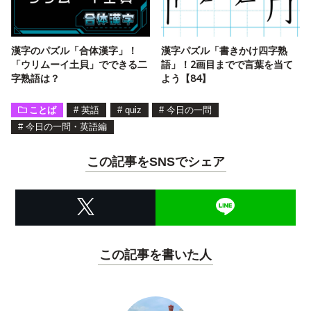
漢字のパズル「合体漢字」！
漢字パズル「書きかけ四字熟
「ウリムーイ土貝」でできる二
語」！2画目までで言葉を当て
字熟語は？
よう【84】
ことば
#
英語
#
quiz
#
今日の一問
#
今日の一問・英語編
この記事をSNSでシェア
この記事を書いた人