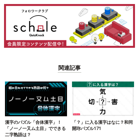
関連記事
漢字のパズル「合体漢字」！
「？」に入る漢字はなに？和同
「ノ一ノ一又ム土目」でできる
開珎パズル171
二字熟語は？