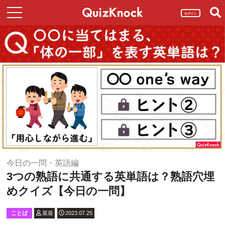
ログイン
今日の一問・英語編
3つの熟語に共通する英単語は？熟語穴埋
めクイズ【今日の一問】
ことば
菜葵
2023.07.25