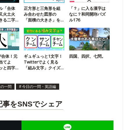
ル「合体
正方形と三角形を組
「？」に入る漢字は
又火土火
み合わせた図形の
なに？和同開珎パズ
きる二字
「面積の大きさ」を
ル176
求める問題に挑戦！
が合体！元
ギュギュっと1文字！
四国、四択、七問。
当てよ
Twitterでよく見る
ッと四字
「組み文字」クイズ
【㌕】
日の一問
#
今日の一問・英語編
記事をSNSでシェア