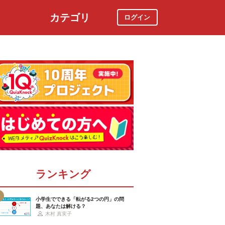
カテゴリ
ログイン
社会
スポーツ
時事ニュース
特集
ランキング
小学生でできる「転がる2つの円」の問
題、あなたは解ける？
木村 真実子