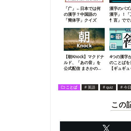
「广」←日本では何
漢字のパズ
の漢字？中国語の
漢字」！「
「簡体字」クイズ
忄言」でで
熟語は？
【朝Knock】マクドナ
4つの漢字
ルド、「あの音」を
のことばを
公式配信 まさかの曲
【ギュギュ
名つき
熟語】19
ことば
#
英語
#
quiz
#
今
この