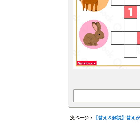
次ページ：
【答え＆解説】答え