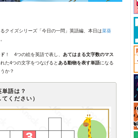
きるクイズシリーズ「今日の一問」英語編、本日は
菜葵
す。
ード
！ 4つの絵を英語で表し、
あてはまる文字数のマス
れた4つの文字をつなげると
ある動物を表す単語
になる
ょうか？
英単語は？
してください）