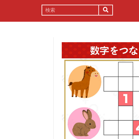
謎解き
コラム
常識
理系