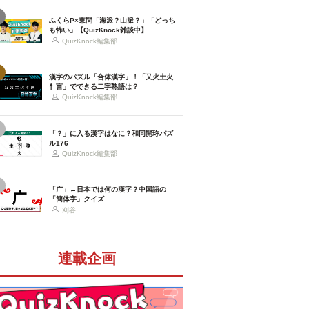
ふくらP×東問「海派？山派？」「どっち
も怖い」【QuizKnock雑談中】
QuizKnock編集部
漢字のパズル「合体漢字」！「又火土火
忄言」でできる二字熟語は？
QuizKnock編集部
「？」に入る漢字はなに？和同開珎パズ
ル176
QuizKnock編集部
「广」←日本では何の漢字？中国語の
「簡体字」クイズ
刈谷
連載企画