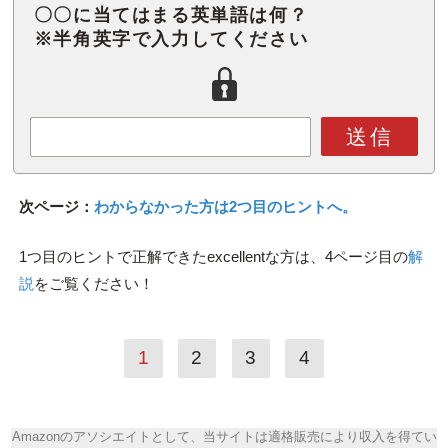
〇〇に当てはまる英単語は何？
※半角英字で入力してください
送信
次ページ：
わからなかった方は2つ目のヒントへ。
1つ目のヒントで正解できたexcellentな方は、4ページ目の
解
説
をご覧ください！
1
2
3
4
Amazonのアソシエイトとして、当サイトは適格販売により収入を得てい