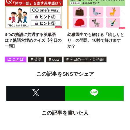
3つの熟語に共通する英単語
幼稚園生でも解ける「絵しりと
は？熟語穴埋めクイズ【今日の
り」の問題、10秒で解けます
一問】
か？
ことば
#
英語
#
quiz
#
今日の一問・英語編
この記事をSNSでシェア
この記事を書いた人