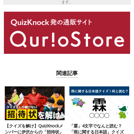
ます。
関連記事
【クイズを解け】QuizKnockメ
「霖」4文字でなんと読む？
ンバーに伊沢からの「招待状」
「雨に関する日本語」クイズ