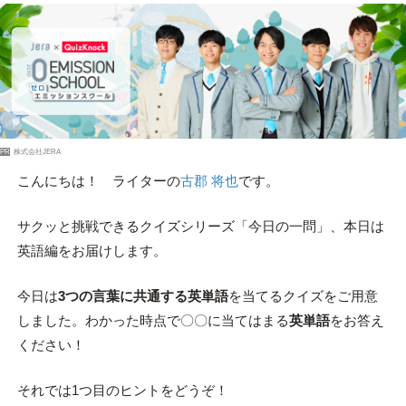
PR
株式会社JERA
こんにちは！ ライターの
古郡 将也
です。
サクッと挑戦できるクイズシリーズ「今日の一問」、本日は
英語編をお届けします。
今日は
3つの言葉に共通する英単語
を当てるクイズをご用意
しました。わかった時点で〇〇に当てはまる
英単語
をお答え
ください！
それでは1つ目のヒントをどうぞ！