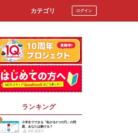
カテゴリ
ログイン
社会
スポーツ
時事ニュース
特集
ランキング
小学生でできる「転がる2つの円」の問
題、あなたは解ける？
木村 真実子