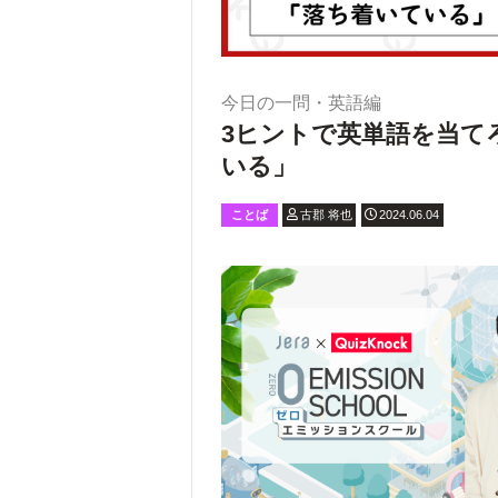
今日の一問・英語編
3ヒントで英単語を当てろ！
いる」
ことば
古郡 将也
2024.06.04