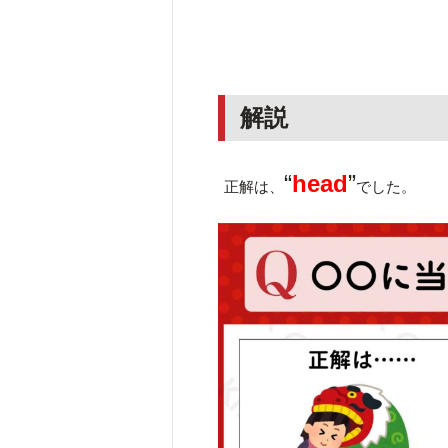
解説
“
head
”
正解は、
でした。