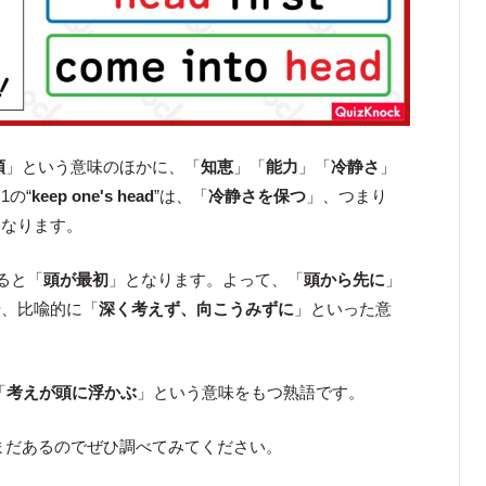
頭
」という意味のほかに、「
知恵
」「
能力
」「
冷静さ
」
1の“
keep one's head
”は、「
冷静さを保つ
」、つまり
になります。
ると「
頭が最初
」となります。よって、「
頭から先に
」
や、比喩的に「
深く考えず、向こうみずに
」といった意
「
考えが頭に浮かぶ
」という意味をもつ熟語です。
まだあるのでぜひ調べてみてください。