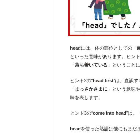
head
には、体の部位としての「
といった意味があります。ヒント
「
落ち着いている
」ということ
ヒント2の“
head first
”は、直訳す
「
まっさかさまに
」という意味
味を表します。
ヒント3の“
come into head
”は、
head
を使った熟語は他にもまだ