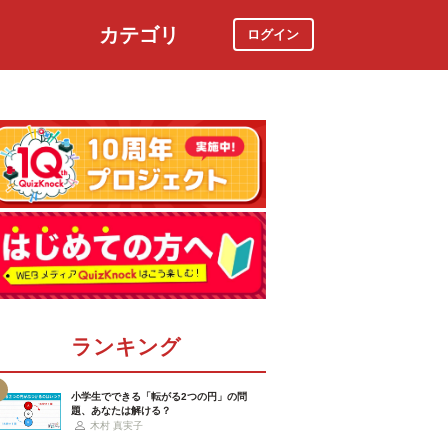
カテゴリ
ログイン
社会
スポーツ
時事ニュース
特集
ランキング
小学生でできる「転がる2つの円」の問
題、あなたは解ける？
木村 真実子