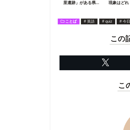
里遺跡」がある県
現象はどれ
は？
Knock】
ことば
#
英語
#
quiz
#
今
この
こ