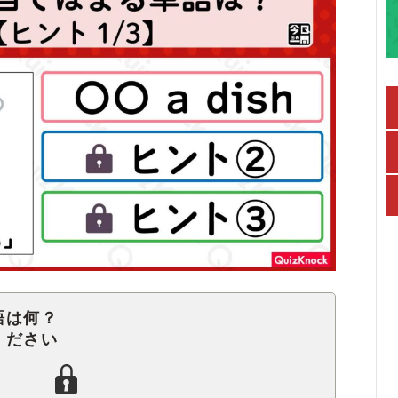
語は何？
ください