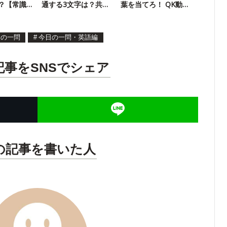
？【常識
通する3文字は？共通
葉を当てろ！ QK動画
ワードクイズ【12】
の名作クイズに挑戦
日の一問
#
今日の一問・英語編
記事をSNSでシェア
の記事を書いた人