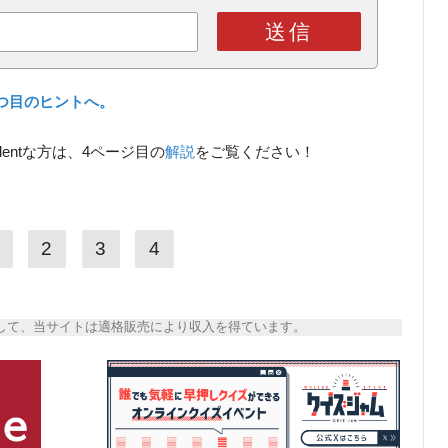
送信
つ目のヒントへ。
lentな方は、4ページ目の
解説
をご覧ください！
2
3
4
トとして、当サイトは適格販売により収入を得ています。