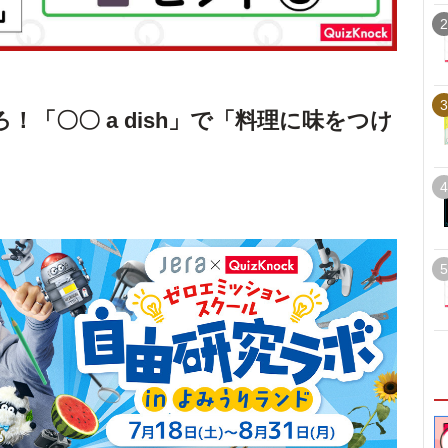
2
3
！「〇〇 a dish」で「料理に味をつけ
4
5