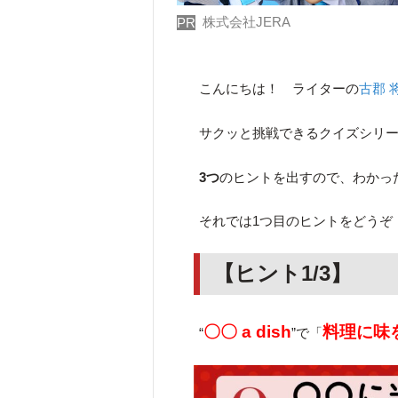
株式会社JERA
PR
こんにちは！ ライターの
古郡 
サクッと挑戦できるクイズシリ
3つ
のヒントを出すので、わかっ
それでは1つ目のヒントをどうぞ
【ヒント1/3】
〇〇 a dish
料理に味
“
”で「