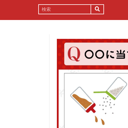
謎解き
コラム
常識
理系