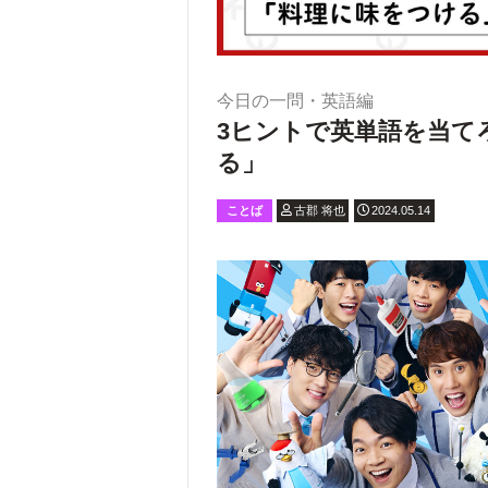
今日の一問・英語編
3ヒントで英単語を当てろ
る」
ことば
古郡 将也
2024.05.14