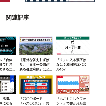
関連記事
ル「合体
【意外な答え】ずば
「？」に入る漢字は
卅ワ扌乃
り、「日本一公園が
なに？和同開珎パズ
できる二
ある都道府県」はど
ル167
こ？
、沸騰。
「〇〇〇ボード」
「もこもこしたフォ
体になる
「ハス〇〇〇」←共
ント」で書かれた言