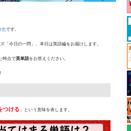
将也
です。
ーズ「今日の一問」、本日は英語編をお届けします。
た時点で
英単語
をお答えください。
！
をつける
」という意味を表します。