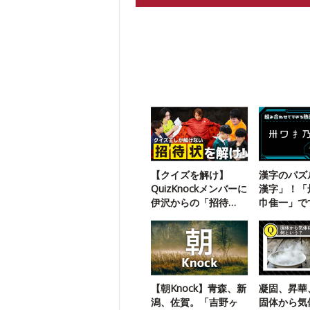
【クイズを解け】
漢字のパズ
QuizKnockメンバーに
漢字」！「
伊沢からの「招待
巾隹一」で
状」が届いたようで
字熟語は？
す
【朝Knock】青森、新
凝固、昇華
潟、佐賀。「吉野ヶ
固体から気