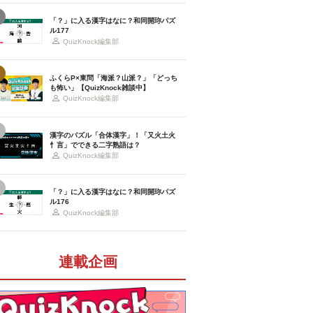
「？」に入る漢字はなに？和同開珎パズ
ル177
QuizKnock編集部
ふくらP×東問「海派？山派？」「どっち
も怖い」【QuizKnock雑談中】
QuizKnock編集部
漢字のパズル「合体漢字」！「又火土火
忄言」でできる二字熟語は？
QuizKnock編集部
「？」に入る漢字はなに？和同開珎パズ
ル176
QuizKnock編集部
連載企画