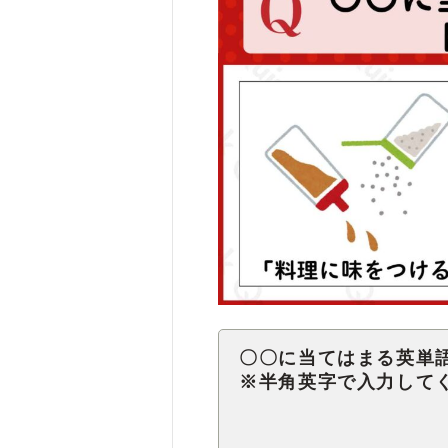
〇〇に当てはまる英単
※半角英字で入力して