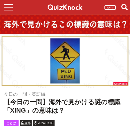
ログイン
今日の一問・英語編
【今日の一問】海外で見かける謎の標識
「XING」の意味は？
ことば
直路
2024.03.05