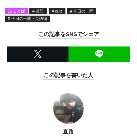
ことば
#
英語
#
quiz
#
今日の一問
#
今日の一問・英語編
この記事をSNSでシェア
この記事を書いた人
直路