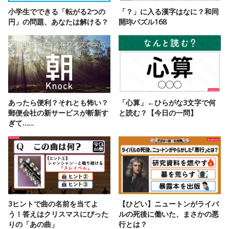
小学生でできる「転がる2つの
「？」に入る漢字はなに？和同
円」の問題、あなたは解ける？
開珎パズル168
あったら便利？それとも怖い？
「心算」←ひらがな3文字で何
郵便会社の新サービスが斬新す
と読む？【今日の一問】
ぎて……
3ヒントで曲の名前を当てよ
【ひどい】ニュートンがライバ
う！答えはクリスマスにぴった
ルの死後に働いた、まさかの悪
りの「あの曲」
行とは？