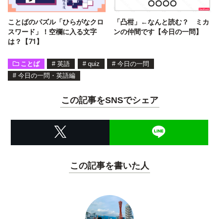
ことばのパズル「ひらがなクロ
「凸柑」←なんと読む？ ミカ
スワード」！空欄に入る文字
ンの仲間です【今日の一問】
は？【71】
ことば
#
英語
#
quiz
#
今日の一問
#
今日の一問・英語編
この記事をSNSでシェア
この記事を書いた人