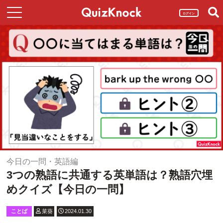
ログイン
今日の一問・英語編
3つの熟語に共通する英単語は？熟語穴埋
めクイズ【今日の一問】
ことば
菜葵
2024.01.30