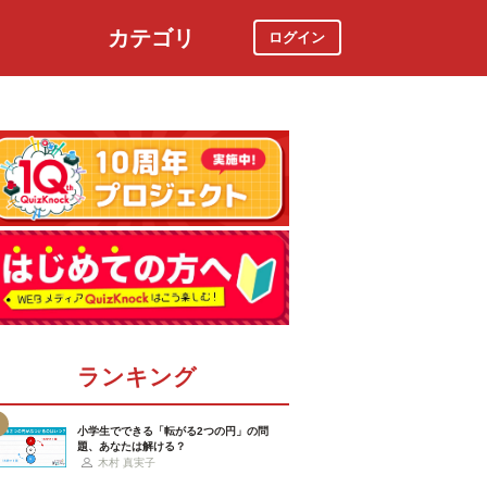
カテゴリ
ログイン
社会
スポーツ
時事ニュース
特集
ランキング
小学生でできる「転がる2つの円」の問
題、あなたは解ける？
木村 真実子