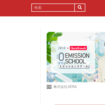
謎解き
コラム
常識
理系
株式会社JERA
PR