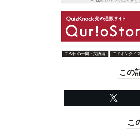
Amazonのアソシエイ
#
今日の一問・英語編
#
ドボンクイ
この
こ