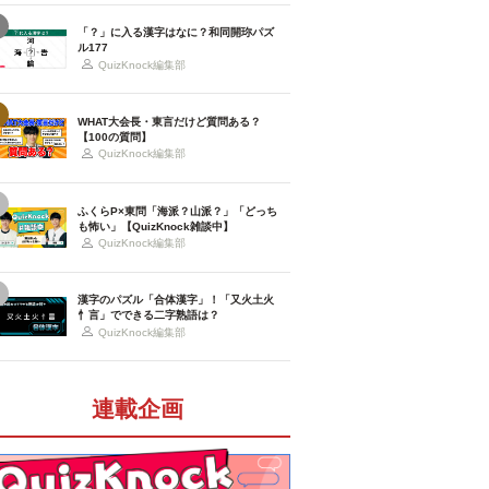
「？」に入る漢字はなに？和同開珎パズ
ル177
QuizKnock編集部
WHAT大会長・東言だけど質問ある？
【100の質問】
QuizKnock編集部
ふくらP×東問「海派？山派？」「どっち
も怖い」【QuizKnock雑談中】
QuizKnock編集部
漢字のパズル「合体漢字」！「又火土火
忄言」でできる二字熟語は？
QuizKnock編集部
連載企画