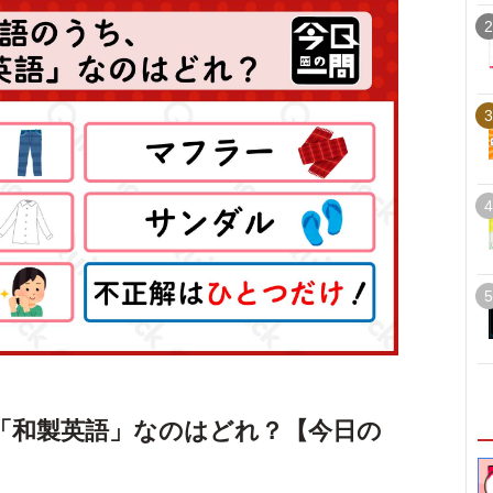
2
3
4
5
「和製英語」なのはどれ？【今日の