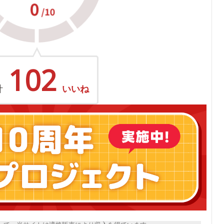
102
計
いいね