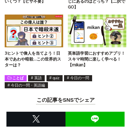
いくつ？【ビザ不要】
じにあるのはどっち？【二択で
GO】
3ヒントで偉人を当てよう！日
英単語学習におすすめアプリ！
本であわや暗殺…この世界的ス
スキマ時間に楽しく学べる！
ターは？
【mikan】
ことば
#
英語
#
quiz
#
今日の一問
#
今日の一問・英語編
この記事をSNSでシェア