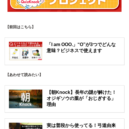
【前回はこちら】
「I am OOO.」“O”が3つでどんな
意味？ビジネスで使えます
【あわせて読みたい】
【朝Knock】長年の謎が解けた！
オジギソウの葉が「おじぎする」
理由
実は普段から使ってる！弓道由来