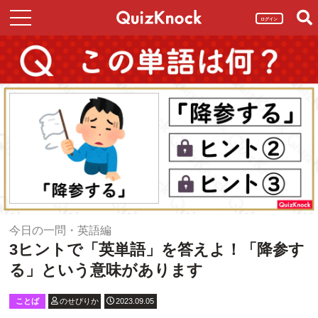
ログイン
今日の一問・英語編
3ヒントで「英単語」を答えよ！「降参す
る」という意味があります
ことば
のせぴりか
2023.09.05