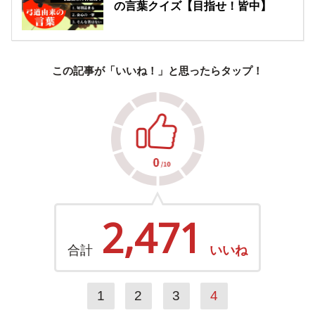
の言葉クイズ【目指せ！皆中】
この記事が「いいね！」と思ったらタップ！
2,471
合計
いいね
1
2
3
4