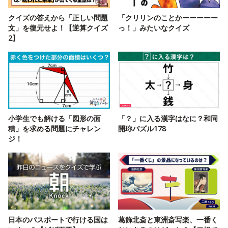
クイズの答えから「正しい問題
「クリリンのことかーーーーー
文」を復元せよ！【逆算クイズ
っ！」みたいなクイズ
2】
小学生でも解ける「図形の面
「？」に入る漢字はなに？和同
積」を求める問題にチャレン
開珎パズル178
ジ！
日本のパスポートで行ける国は
葛飾北斎と東洲斎写楽、一番く