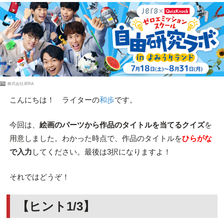
PR
株式会社JERA
こんにちは！ ライターの
和歩
です。
今回は、
絵画のパーツ
から作品のタイトルを当てるクイズ
を
用意しました。わかった時点で、作品のタイトルを
ひらがな
で入力
してください。最後は3択になりますよ！
それではどうぞ！
【ヒント1/3】