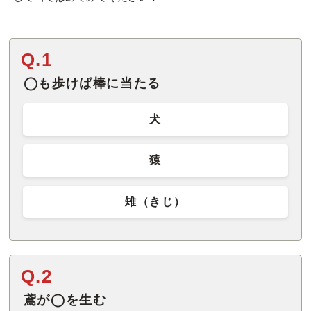
Q.1
◯も歩けば棒に当たる
犬
猿
雉（きじ）
Q.2
鳶が◯を生む