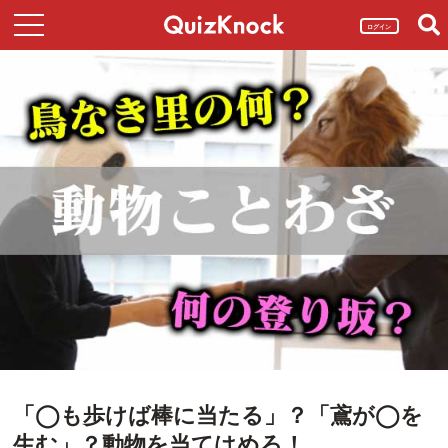
ログイン
「◯も歩けば棒に当たる」？「鳶が◯を
生む」？動物を当てはめろ！