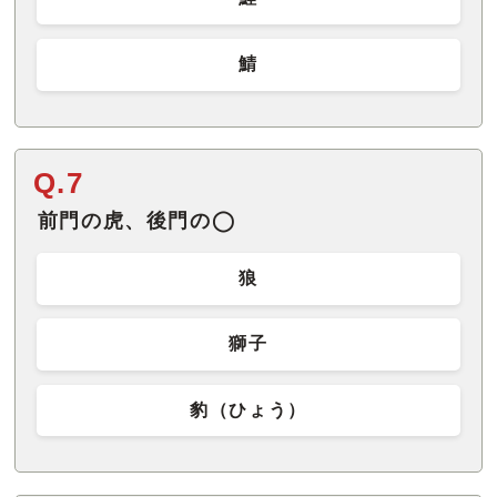
鯖
Q.7
前門の虎、後門の◯
狼
獅子
豹（ひょう）