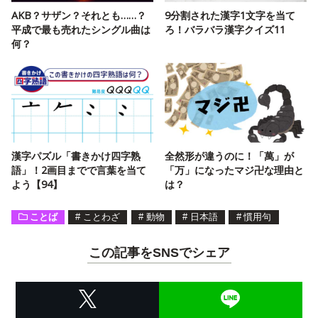
AKB？サザン？それとも……？
9分割された漢字1文字を当て
平成で最も売れたシングル曲は
ろ！バラバラ漢字クイズ11
何？
漢字パズル「書きかけ四字熟
全然形が違うのに！「萬」が
語」！2画目までで言葉を当て
「万」になったマジ卍な理由と
よう【94】
は？
ことば
#
ことわざ
#
動物
#
日本語
#
慣用句
この記事をSNSでシェア