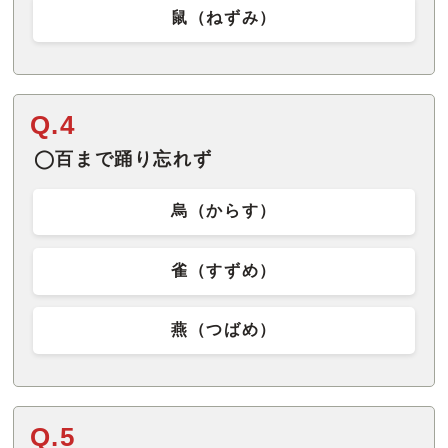
鼠（ねずみ）
Q.4
◯百まで踊り忘れず
烏（からす）
雀（すずめ）
燕（つばめ）
Q.5