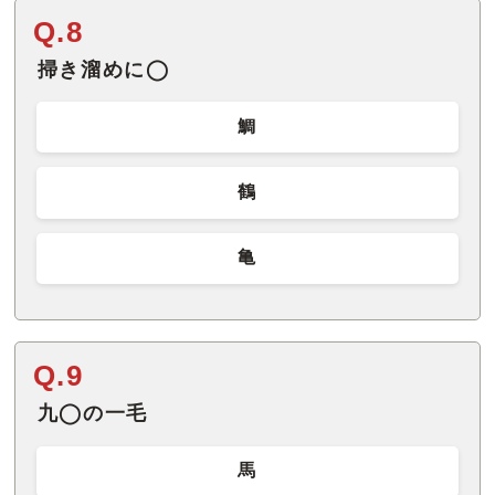
Q.8
掃き溜めに◯
鯛
鶴
亀
Q.9
九◯の一毛
馬