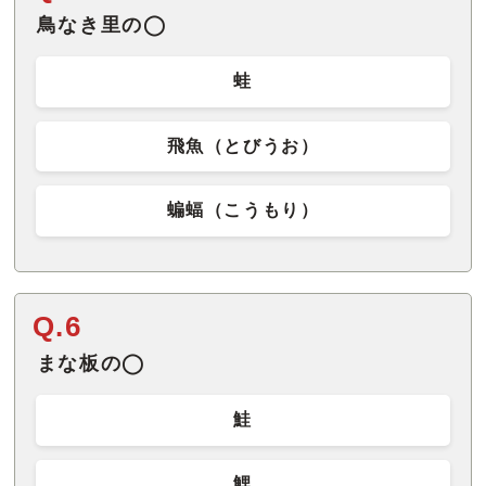
鳥なき里の◯
蛙
飛魚（とびうお）
蝙蝠（こうもり）
Q.6
まな板の◯
鮭
鯉