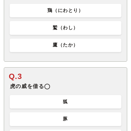
鶏（にわとり）
鷲（わし）
鷹（たか）
Q.3
虎の威を借る◯
狐
豚