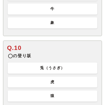
牛
象
Q.10
◯の登り坂
兎（うさぎ）
虎
猿