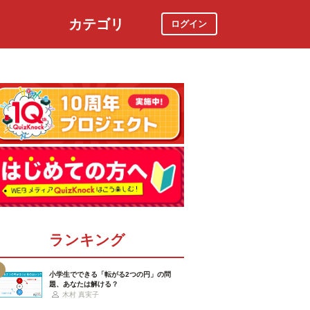
カテゴリ
ログイン
社会
スポーツ
時事ニュース
特集
ランキング
小学生でできる「転がる2つの円」の問
題、あなたは解ける？
木村 真実子