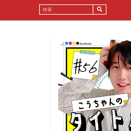
謎解き
コラム
常識
理系