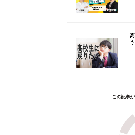
高
う
この記事が