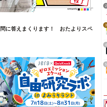
2
3
質問に答えまくります！ おたよりスペ
4
5