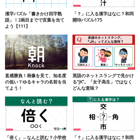
漢字パズル「書きかけ四字熟
「？」に入る漢字はなに？和同
語」！2画目までで言葉を当て
開珎パズル175
よう【111】
直感勝負！画像を見て、知名度
英語のネットスラングで見かけ
の低い？ゆるキャラの名前を当
る“JK”。「女子高生」ではなく
てよう！
どんな意味？
「倍く」←なんと読む？小学校
「？」に入る漢字はなに？和同