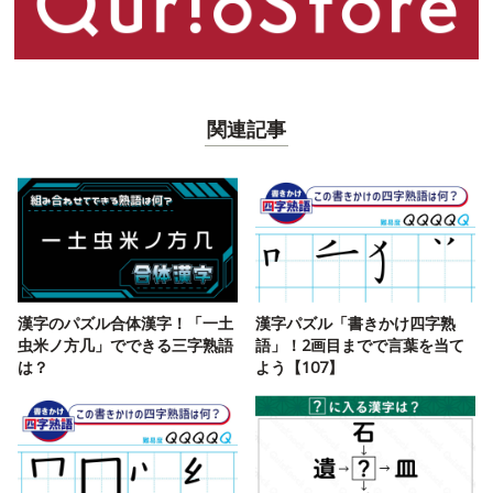
関連記事
漢字のパズル合体漢字！「一土
漢字パズル「書きかけ四字熟
虫米ノ方几」でできる三字熟語
語」！2画目までで言葉を当て
は？
よう【107】