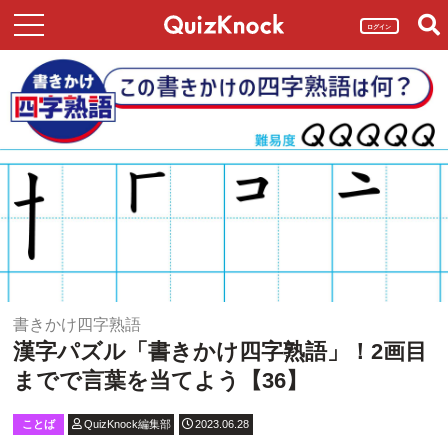
ログイン
書きかけ四字熟語
漢字パズル「書きかけ四字熟語」！2画目
までで言葉を当てよう【36】
ことば
QuizKnock編集部
2023.06.28