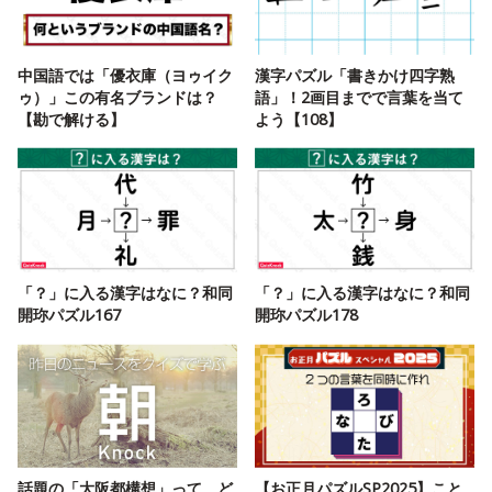
中国語では「優衣庫（ヨゥイク
漢字パズル「書きかけ四字熟
ゥ）」この有名ブランドは？
語」！2画目までで言葉を当て
【勘で解ける】
よう【108】
「？」に入る漢字はなに？和同
「？」に入る漢字はなに？和同
開珎パズル167
開珎パズル178
話題の「大阪都構想」って、ど
【お正月パズルSP2025】こと