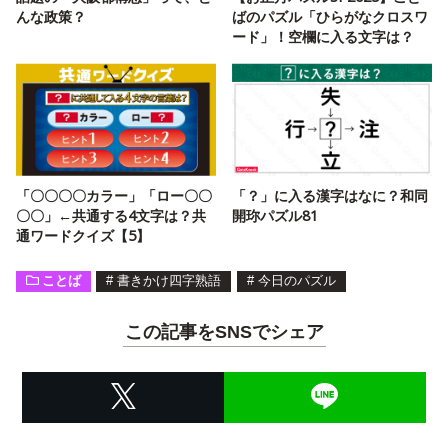
んな政策？
ばのパズル「ひらがなクロスワ
ード」！空欄に入る文字は？
「〇〇〇〇カラー」「ロー〇〇
「？」に入る漢字はなに？和同
〇〇」←共通する4文字は？共
開珎パズル81
通ワードクイズ【5】
ことば
#
書きかけ四字熟語
#
今日のパズル
この記事をSNSでシェア