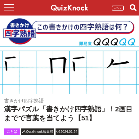
ログイン
書きかけ四字熟語
漢字パズル「書きかけ四字熟語」！2画目
までで言葉を当てよう【51】
ことば
QuizKnock編集部
2024.01.24