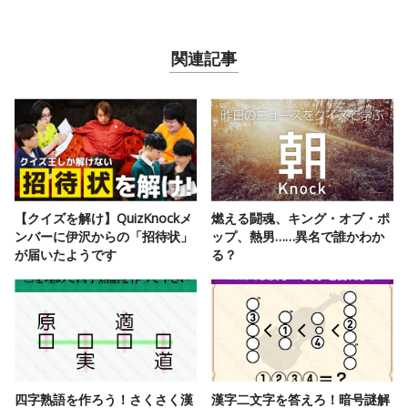
関連記事
【クイズを解け】QuizKnockメ
燃える闘魂、キング・オブ・ポ
ンバーに伊沢からの「招待状」
ップ、熱男……異名で誰かわか
が届いたようです
る？
四字熟語を作ろう！さくさく漢
漢字二文字を答えろ！暗号謎解