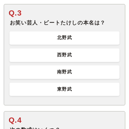
Q.3
お笑い芸人・ビートたけしの本名は？
北野武
西野武
南野武
東野武
Q.4