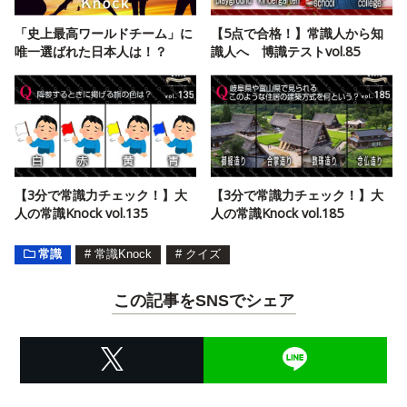
「史上最高ワールドチーム」に
【5点で合格！】常識人から知
唯一選ばれた日本人は！？
識人へ 博識テストvol.85
【3分で常識力チェック！】大
【3分で常識力チェック！】大
人の常識Knock vol.135
人の常識Knock vol.185
常識
#
常識Knock
#
クイズ
この記事をSNSでシェア