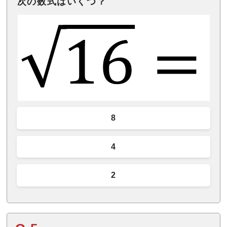
次の数式はいくつ？
8
4
2