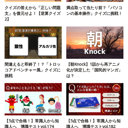
クイズの答えから「正しい問題
満点取って当たり前？「パソコ
文」を復元せよ！【逆算クイズ
ンの基本操作」クイズに挑戦！
2】
間違えると即終了！？「トロッ
【朝Knock】1話から再アニメ
コアドベンチャー風」クイズに
化が決定した「国民的マンガ」
挑戦
は？
【5点で合格！】常識人から知
【5点で合格！】常識人から知
識人へ 博識テストvol.174
識人へ 博識テストvol.182