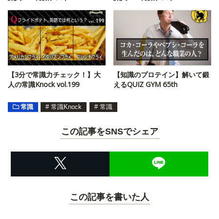
【3分で常識力チェック！】大
【知識のプロテイン】解いて鍛
人の常識Knock vol.199
えるQUIZ GYM 65th
常識
#
常識Knock
#
常識
この記事をSNSでシェア
この記事を書いた人