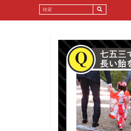
謎解き
コラム
常識
理系