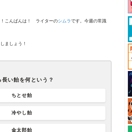
は！こんばんは！ ライターの
シムラ
です。今週の常識
トしましょう！
る長い飴を何という？
ちとせ飴
冷やし飴
金太郎飴