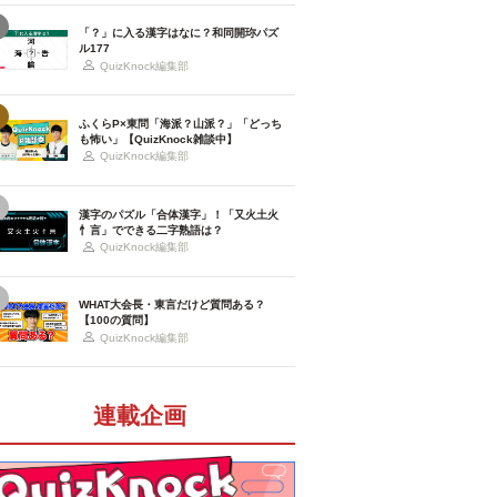
「？」に入る漢字はなに？和同開珎パズ
ル177
QuizKnock編集部
ふくらP×東問「海派？山派？」「どっち
も怖い」【QuizKnock雑談中】
QuizKnock編集部
漢字のパズル「合体漢字」！「又火土火
忄言」でできる二字熟語は？
QuizKnock編集部
WHAT大会長・東言だけど質問ある？
【100の質問】
QuizKnock編集部
連載企画