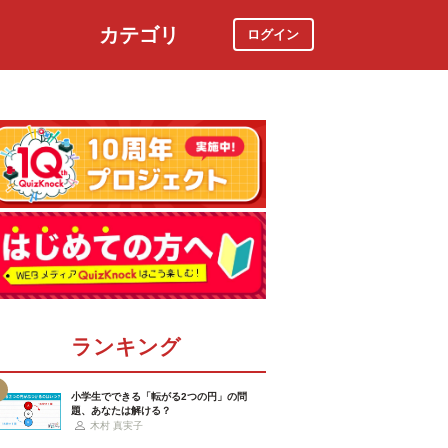
カテゴリ
ログイン
社会
スポーツ
時事ニュース
特集
ランキング
小学生でできる「転がる2つの円」の問
題、あなたは解ける？
木村 真実子