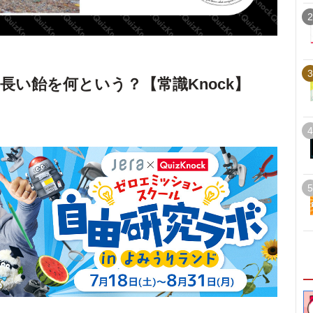
2
3
長い飴を何という？【常識Knock】
4
5