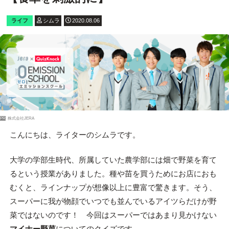
ライフ
シムラ
2020.08.06
PR
株式会社JERA
こんにちは、ライターのシムラです。
大学の学部生時代、所属していた農学部には畑で野菜を育て
るという授業がありました。種や苗を買うためにお店におも
むくと、ラインナップが想像以上に豊富で驚きます。そう、
スーパーに我が物顔でいつでも並んでいるアイツらだけが野
菜ではないのです！ 今回はスーパーではあまり見かけない
マイナー野菜
についてのクイズです。