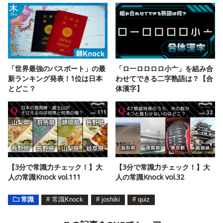
「世界最強のパスポート」の最
「ロ一ロロロロ小亠」を組み合
新ランキング発表！1位は日本
わせてできる二字熟語は？【合
とどこ？
体漢字】
【3分で常識力チェック！】大
【3分で常識力チェック！】大
人の常識Knock vol.111
人の常識Knock vol.32
常識
#
常識Knock
#
joshiki
#
quiz