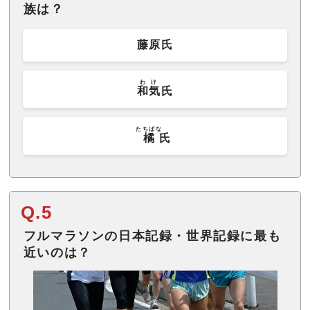
族は？
藤原氏
わけ
和気
氏
たちばな
橘
氏
Q.5
フルマラソンの日本記録・世界記録に最も
近いのは？