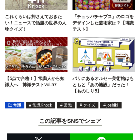
これくらいは押さえておきた
「チュッパチャプス」のロゴを
い！ニュースで話題の世界の人
デザインした芸術家は？【博識
物クイズ！
テスト】
【5点で合格！】常識人から知
パリにあるオルセー美術館はも
識人へ 博識テストvol.57
ともと「あの施設」だった！
【ものしり5】
常識
#
常識Knock
#
常識
#
クイズ
#
joshiki
この記事をSNSでシェア