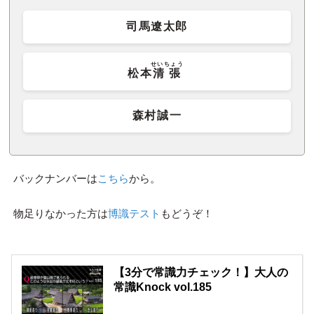
司馬遼太郎
せいちょう
松本
清張
森村誠一
バックナンバーは
こちら
から。
物足りなかった方は
博識テスト
もどうぞ！
【3分で常識力チェック！】大人の
常識Knock vol.185