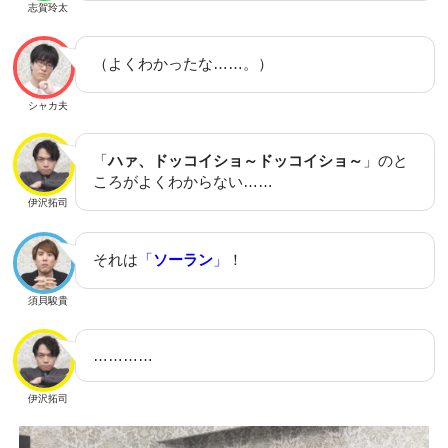
志賀玲太
（よくわかったな……。）
シャカ夫
「
ハァ、ドッコイショ～ドッコイショ～
」のと
ころがよくわからない……
伊沢拓司
それは
「
ソーラン
」
！
須貝駿貴
…………
伊沢拓司