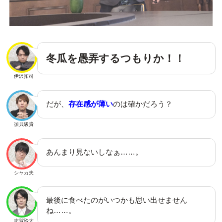
冬瓜を愚弄するつもりか！！
伊沢拓司
だが、
存在感が薄い
のは確かだろう？
須貝駿貴
あんまり見ないしなぁ……。
シャカ夫
最後に食べたのがいつかも思い出せません
ね……。
志賀玲太