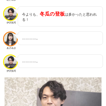
冬瓜の登板
今よりも、
は多かったと思われ
る！
伊沢拓司
…………。
あさぬま
…………。
伊沢拓司