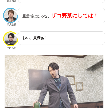
あさぬま
ザコ野菜にしては！
重量感はあるな、
須貝駿貴
おい、貴様ぁ！
伊沢拓司