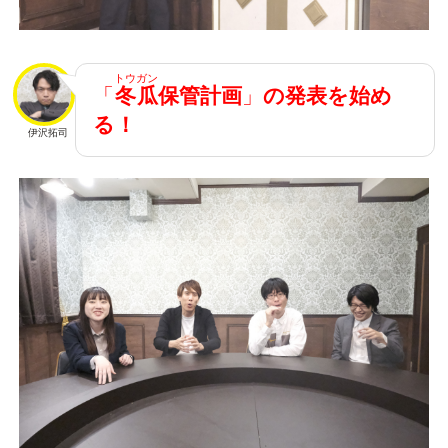
トウガン
「
冬瓜
保管計画
」
の発表を始め
る！
伊沢拓司