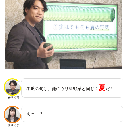
夏
冬瓜の旬は、他のウリ科野菜と同じく
だ！
伊沢拓司
えっ！？
あさぬま