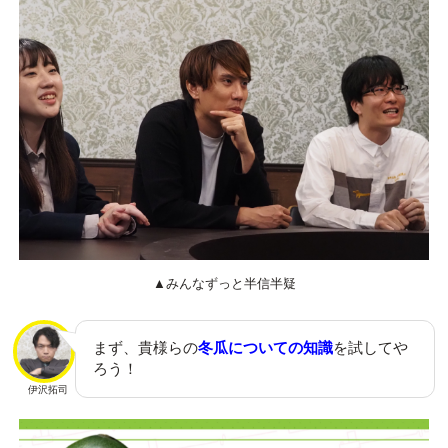
▲みんなずっと半信半疑
まず、貴様らの
冬瓜についての知識
を試してや
ろう！
伊沢拓司