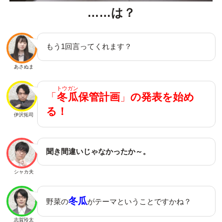
……は？
もう1回言ってくれます？
あさぬま
トウガン
「
冬瓜
保管計画
」
の発表を始め
る！
伊沢拓司
聞き間違いじゃなかったか～。
シャカ夫
冬瓜
野菜の
がテーマということですかね？
志賀玲太