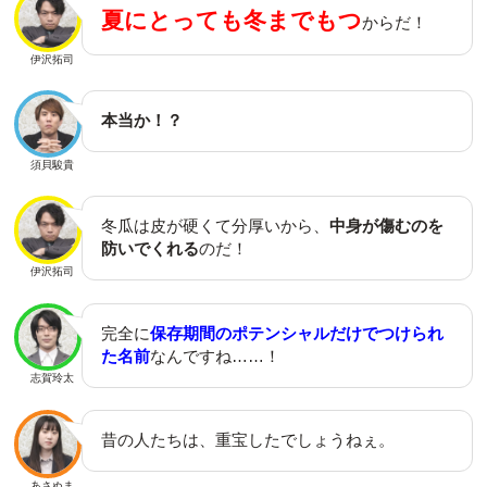
夏にとっても冬までもつ
からだ！
伊沢拓司
本当か！？
須貝駿貴
冬瓜は皮が硬くて分厚いから、
中身が傷むのを
防いでくれる
のだ！
伊沢拓司
完全に
保存期間のポテンシャルだけでつけられ
た名前
なんですね……！
志賀玲太
昔の人たちは、重宝したでしょうねぇ。
あさぬま