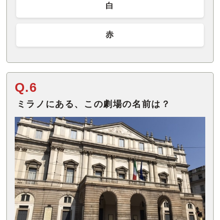
白
赤
Q.6
ミラノにある、この劇場の名前は？