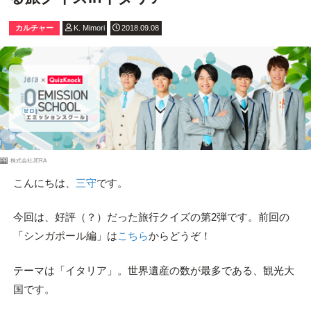
カルチャー
K. Mimori
2018.09.08
PR
株式会社JERA
こんにちは、
三守
です。
今回は、好評（？）だった旅行クイズの第2弾です。前回の
「シンガポール編」は
こちら
からどうぞ！
テーマは「イタリア」。世界遺産の数が最多である、観光大
国です。