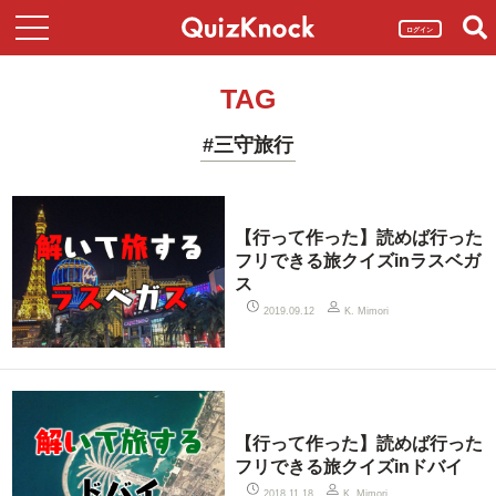
ログイン
TAG
#三守旅行
【行って作った】読めば行った
フリできる旅クイズinラスベガ
ス
2019.09.12
K. Mimori
【行って作った】読めば行った
フリできる旅クイズinドバイ
2018.11.18
K. Mimori