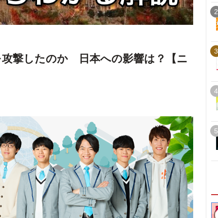
2
3
を攻撃したのか 日本への影響は？【ニ
4
5