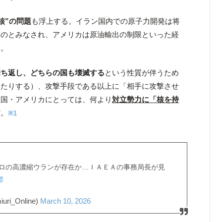
核”の問題
も浮上する。イラン国内での原子力開発は将
ものとみなされ、アメリカは原油輸出の制限といった経
た。
撃ち返し、どちらの国も壊滅する
という性質が伴うため
ったりする）、攻撃手段である以上に「相手に攻撃させ
大国・アメリカにとっては、何より
対立勢力に「核を持
だ。
※1
ロの高濃縮ウランが存在か…ＩＡＥＡの事務局長が見
際
i_Online)
March 10, 2026