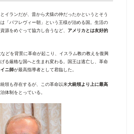
カとイランだが、昔から犬猿の仲だったかというとそう
ンは「パフレヴィー朝」という王様が治める国。生活の
な資源をめぐって協力し合うなど、
アメリカとは友好的
拡大などを背景に革命が起こり、イスラム教の教えを復興
掲げる厳格な国へと生まれ変わる。国王は逃亡し、革命
メイニ師
が最高指導者として君臨した。
大統領も存在するが、この革命以来
大統領より上に最高
政治体制をとっている。