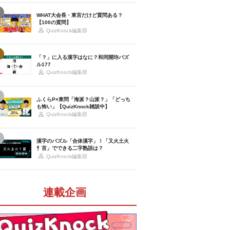
WHAT大会長・東言だけど質問ある？
【100の質問】
QuizKnock編集部
「？」に入る漢字はなに？和同開珎パズ
ル177
QuizKnock編集部
ふくらP×東問「海派？山派？」「どっち
も怖い」【QuizKnock雑談中】
QuizKnock編集部
漢字のパズル「合体漢字」！「又火土火
忄言」でできる二字熟語は？
QuizKnock編集部
連載企画