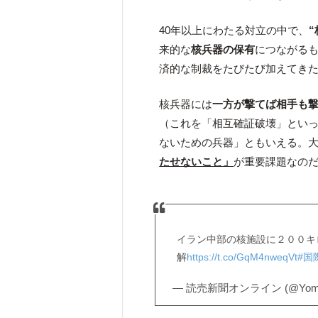
40年以上にわたる対立の中で、
“
来的な
核兵器の保有
につながる
済的な制裁をたびたび加えてき
核兵器には
一方が撃てば相手も
（これを「相互確証破壊」とい
ないための兵器」ともいえる。
たせないこと」
が重要課題なの
イラン中部の核施設に２００キ
解
https://t.co/GqM4nweqVt
#国
— 読売新聞オンライン (@Yomiur