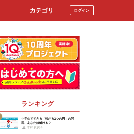
カテゴリ
ログイン
社会
スポーツ
時事ニュース
特集
ランキング
小学生でできる「転がる2つの円」の問
題、あなたは解ける？
木村 真実子