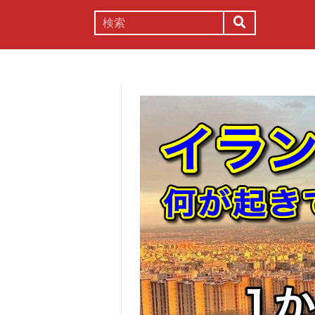
謎解き
コラム
常識
理系