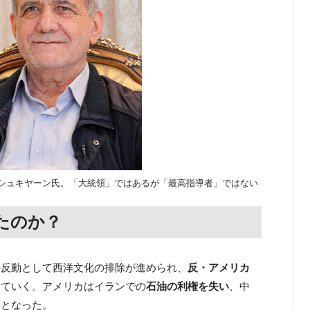
シュキヤーン氏。「大統領」ではあるが「最高指導者」ではない
たのか？
の反動として西洋文化の排除が進められ、
反・アメリカ
っていく。アメリカはイランでの
石油の利権を失い
、中
果となった。