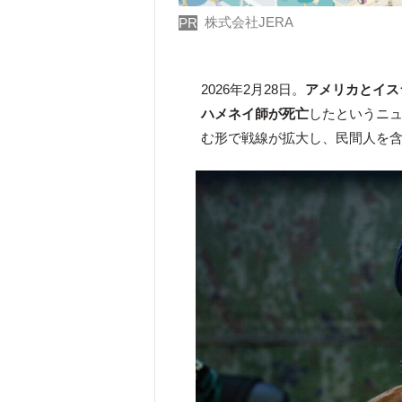
株式会社JERA
PR
2026年2月28日。
アメリカとイス
ハメネイ師が死亡
したというニ
む形で戦線が拡大し、民間人を