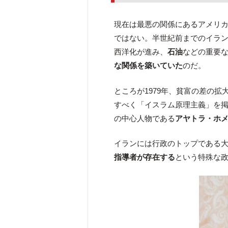
現在は最悪の関係にあるアメリ
ではない。半世紀前までのイラ
西洋化が進み、
石油
などの重要
な関係を築いていた
のだ。
ところが1979年、貧富の差の
すべく「イスラム原理主義」を
の中心人物である
アヤトラ・ホ
イランには行政のトップである
指導者が存在する
という特殊な