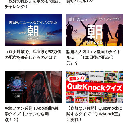
「線分の長さ」を求める問題に
開珎パズル172
チャレンジ！
コロナ対策で、兵庫県が32万個
話題の人気4コマ漫画のタイト
の配布を決定したものとは？
ルは、『100日後に死ぬ〇
〇』？
Adoファン必見！Ado楽曲×雑
【容赦ない難問】QuizKnockに
学クイズ【ファンなら満
関するクイズ「QuizKnock王」
点！？】
に挑戦！