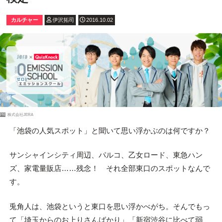
カルチャー
伊沢拓司
2016.10.02
PR
株式会社JERA
「池袋の人気スポット」と聞いて思い浮かぶのは何ですか？
サンシャインシティ周辺、パルコ、乙女ロード、東急ハン
ズ、家電量販店……残念！ それ全部東口のスポットなんで
す。
兎角人は、池袋というと東口を思い浮かべがち。そんでもっ
て「埼玉からのお上りさんばかり」「新宿渋谷に比べて弱