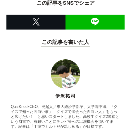
この記事をSNSでシェア
この記事を書いた人
伊沢拓司
QuizKnockCEO、発起人／東大経済学部卒、大学院中退。「ク
イズで知った面白い事」「クイズで出会った面白い人」をもっ
と広げたい！ と思いスタートしました。高校生クイズ2連覇と
いう肩書で、有難いことにテレビ等への出演機会を頂いてま
す。記事は「丁寧でカルトだが親しめる」が目標です。