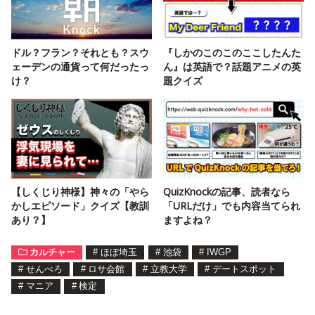
ドル？フラン？それとも？スウ
『しかのこのこのここしたんた
ェーデンの通貨って何だったっ
ん』は英語で？話題アニメの英
け？
題クイズ
【しくじり神様】神々の「やら
QuizKnockの記事、読者なら
かしエピソード」クイズ【教訓
「URLだけ」でも内容当てられ
あり？】
ますよね？
カルチャー
#
ほぼ埼玉
#
池袋
#
IWGP
#
せんべろ
#
ロサ会館
#
立教大学
#
デートスポット
#
マニア
#
検定