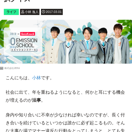
ライフ
小林 逸人
2017.03.01
PR
株式会社JERA
こんにちは、
小林
です。
社会に出て、年を重ねるようになると、何かと耳にする機会
が増えるのが
法事
。
身内や知り合いに不幸が少なければ幸いなのですが、長く付
き合いを続けているといつかは誰かに必ず起こるもの。そん
な大事な場でマナー違反な行動をとってしまうと、とても失