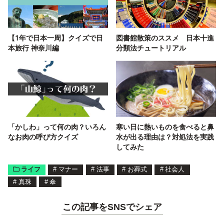
【1年で日本一周】クイズで日
図書館散策のススメ 日本十進
本旅行 神奈川編
分類法チュートリアル
「かしわ」って何の肉？いろん
寒い日に熱いものを食べると鼻
なお肉の呼び方クイズ
水が出る理由は？対処法を実践
してみた
ライフ
#
マナー
#
法事
#
お葬式
#
社会人
#
真珠
#
傘
この記事をSNSでシェア