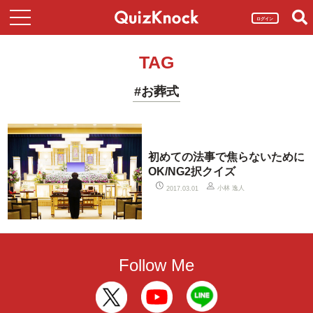
ログイン
TAG
#お葬式
初めての法事で焦らないために
OK/NG2択クイズ
小林 逸人
2017.03.01
Follow Me