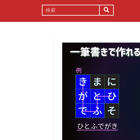
謎解き
コラム
常識
理系