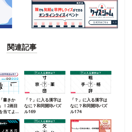
関連記事
「書きか
「？」に入る漢字は
「？」に入る漢字は
」！2画目
なに？和同開珎パズ
なに？和同開珎パズ
を当てよ
ル169
ル174