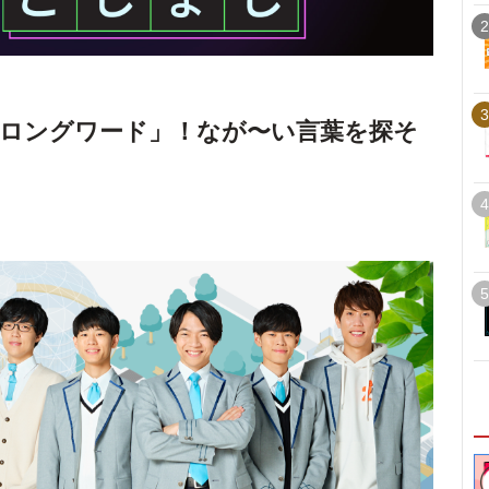
2
3
ロングワード」！なが〜い言葉を探そ
4
5