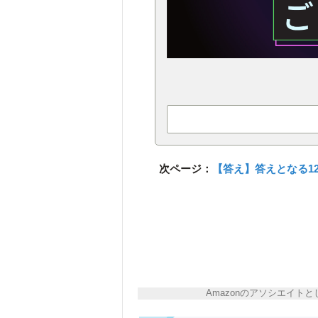
次ページ：
【答え】答えとなる1
Amazonのアソシエイ