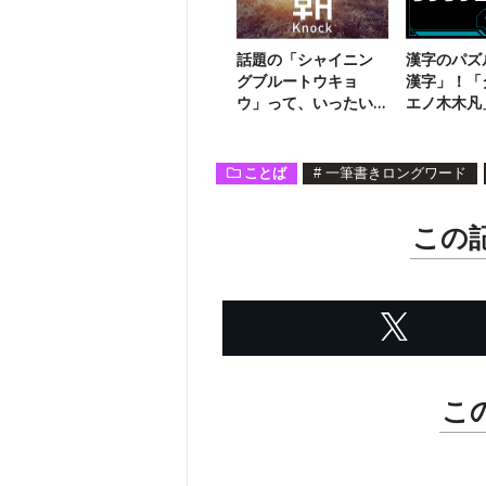
話題の「シャイニン
漢字のパズ
グブルートウキョ
漢字」！「
ウ」って、いったい
エノ木木凡
何の名前？
る二字熟語
ことば
#
一筆書きロングワード
この
こ