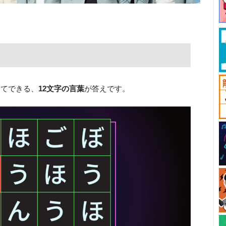
してできる、
12文字の言葉
が答えです。