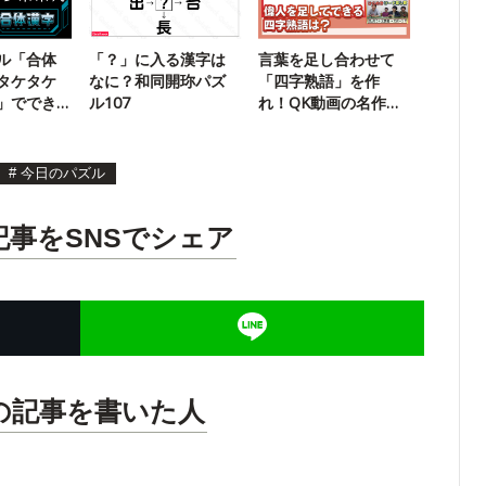
ル「合体
「？」に入る漢字は
言葉を足し合わせて
タケタケ
なに？和同開珎パズ
「四字熟語」を作
」ででき
ル107
れ！QK動画の名作パ
は？
ズルに挑戦
#
今日のパズル
記事をSNSでシェア
の記事を書いた人