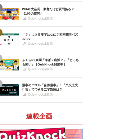
WHAT大会長・東言だけど質問ある？
【100の質問】
QuizKnock編集部
「？」に入る漢字はなに？和同開珎パズ
ル177
QuizKnock編集部
ふくらP×東問「海派？山派？」「どっち
も怖い」【QuizKnock雑談中】
QuizKnock編集部
漢字のパズル「合体漢字」！「又火土火
忄言」でできる二字熟語は？
QuizKnock編集部
連載企画