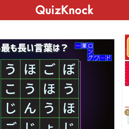
スペシャル
ライフ
ことば
カルチャー
1