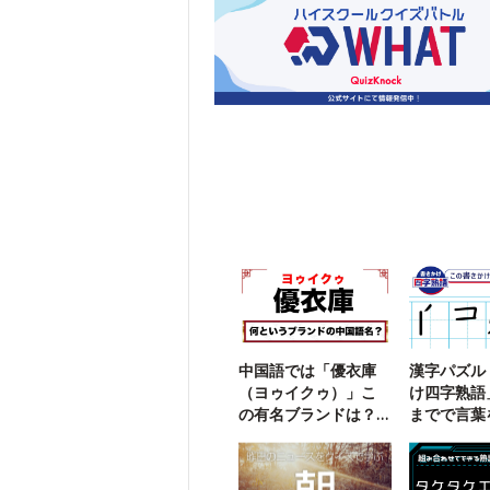
中国語では「優衣庫
漢字パズル
（ヨゥイクゥ）」こ
け四字熟語
の有名ブランドは？
までで言葉
【勘で解ける】
う【110】