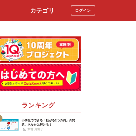
カテゴリ
ログイン
社会
スポーツ
時事ニュース
特集
ランキング
小学生でできる「転がる2つの円」の問
題、あなたは解ける？
木村 真実子