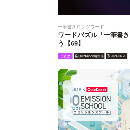
一筆書きロングワード
ワードパズル「一筆書き
う【69】
ことば
QuizKnock編集部
2024.06.20