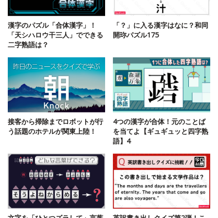
漢字のパズル「合体漢字」！
「？」に入る漢字はなに？和同
「天シハロウ干三人」でできる
開珎パズル175
二字熟語は？
接客から掃除までロボットが行
4つの漢字が合体！元のことば
う話題のホテルが関東上陸！
を当てよ【ギュギュッと四字熟
語】4
文字を「ひとつズラして」言葉
英訳書き出しクイズ第2弾！こ