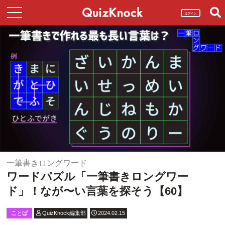
ログイン
一筆書きロングワード
ワードパズル「一筆書きロングワー
ド」！なが〜い言葉を探そう【60】
ことば
QuizKnock編集部
2024.02.15