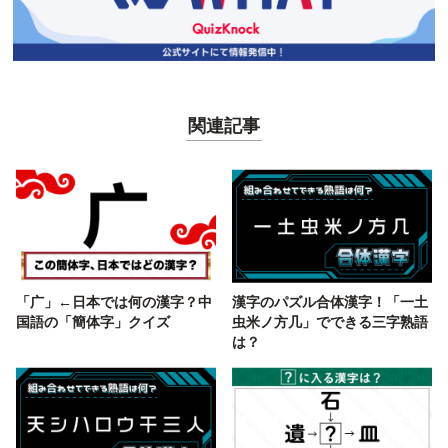
関連記事
「广」←日本では何の漢字？中
漢字のパズル合体漢字！「一土
国語の「簡体字」クイズ
虫米ノ方几」でできる三字熟語
は？