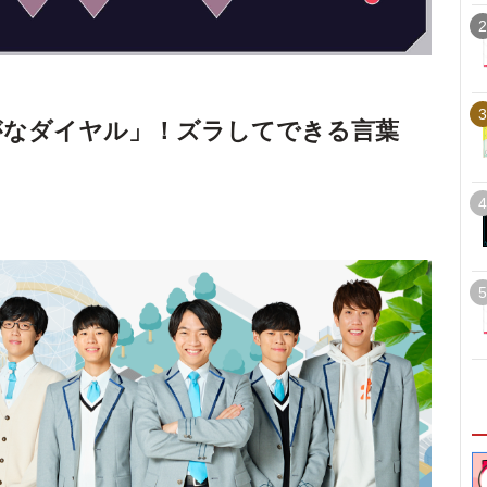
2
3
がなダイヤル」！ズラしてできる言葉
4
5