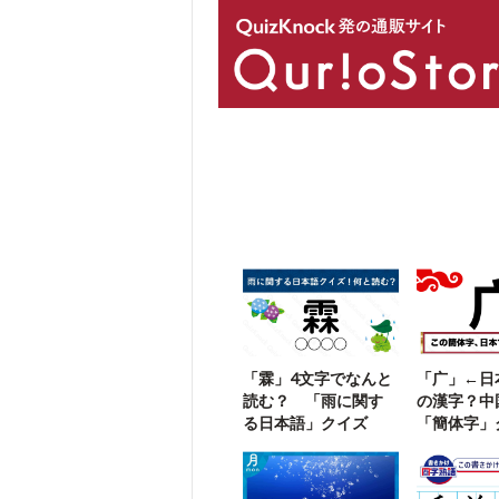
「霖」4文字でなんと
「广」←日
読む？ 「雨に関す
の漢字？中
る日本語」クイズ
「簡体字」