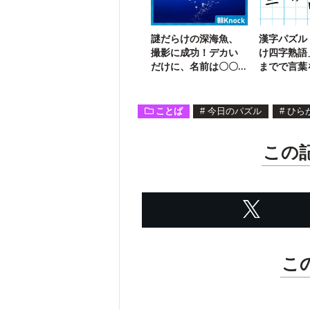
謎だらけの深海魚、
漢字パズル
撮影に成功！デカい
け四字熟語
だけに、名前は〇〇
までで言葉
〇〇イワシ
う【47】
ことば
#
今日のパズル
#
ひら
この
こ