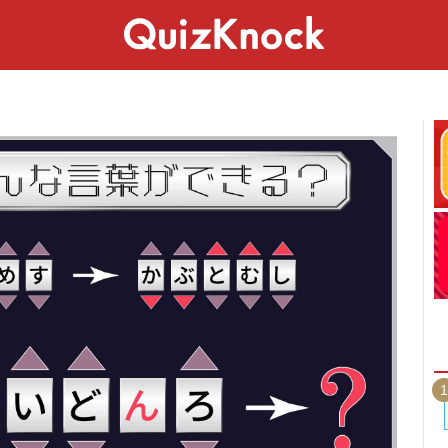
スペシャル
ライフ
ことば
カルチャー
1