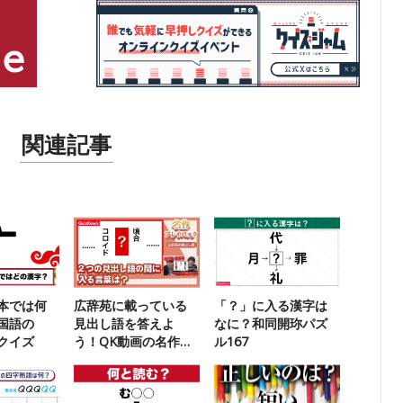
関連記事
本では何
広辞苑に載っている
「？」に入る漢字は
国語の
見出し語を答えよ
なに？和同開珎パズ
クイズ
う！QK動画の名作ク
ル167
イズに挑戦