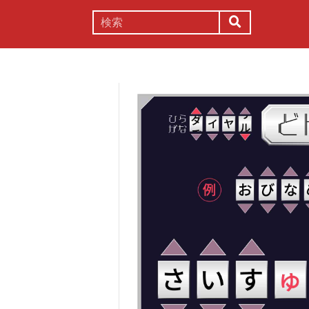
謎解き
コラム
常識
理系