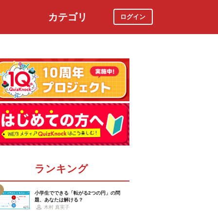
カテゴリ
ログイン
社会
スポーツ
時事ニュース
特集
ランキング
小学生でできる「転がる2つの円」の問
題、あなたは解ける？
木村 真実子