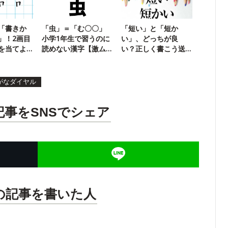
「書きか
「虫」＝「む〇〇」
「短い」と「短か
」！2画目
小学1年生で習うのに
い」、どっちが良
を当てよ
読めない漢字【激ム
い？正しく書こう送
ズ】
り仮名クイズ
がなダイヤル
記事をSNSでシェア
の記事を書いた人