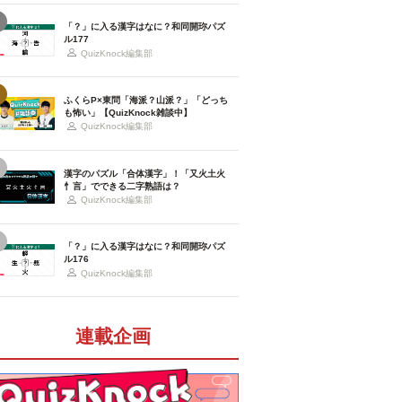
「？」に入る漢字はなに？和同開珎パズ
ル177
QuizKnock編集部
ふくらP×東問「海派？山派？」「どっち
も怖い」【QuizKnock雑談中】
QuizKnock編集部
漢字のパズル「合体漢字」！「又火土火
忄言」でできる二字熟語は？
QuizKnock編集部
「？」に入る漢字はなに？和同開珎パズ
ル176
QuizKnock編集部
連載企画