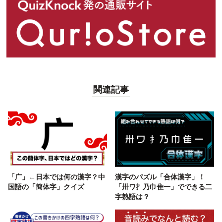
関連記事
「广」←日本では何の漢字？中
漢字のパズル「合体漢字」！
国語の「簡体字」クイズ
「卅ワ扌乃巾隹一」でできる二
字熟語は？