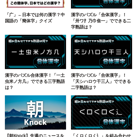
「广」←日本では何の漢字？中
漢字のパズル「合体漢字」！
国語の「簡体字」クイズ
「卅ワ扌乃巾隹一」でできる二
字熟語は？
漢字のパズル合体漢字！「一土
漢字のパズル「合体漢字」！
虫米ノ方几」でできる三字熟語
「天シハロウ干三人」でできる
は？
二字熟語は？
【朝Knock】先週のニュースを
「くロくロく⻌」を組み合わせ