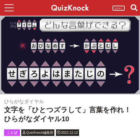
ログイン
ひらがなダイヤル
文字を「ひとつズラして」言葉を作れ！
ひらがなダイヤル10
ことば
QuizKnock編集部
2022.12.12