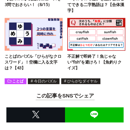
3問でおさらい！（8/15）
てできる二字熟語は？【合体漢
字】
ことばのパズル「ひらがなクロ
不正解で即終了！魚じゃな
スワード」！空欄に入る文字
い“fish”を避けろ！【魚釣りク
は？【43】
イズ】
ことば
#
今日のパズル
#
ひらがなダイヤル
この記事をSNSでシェア